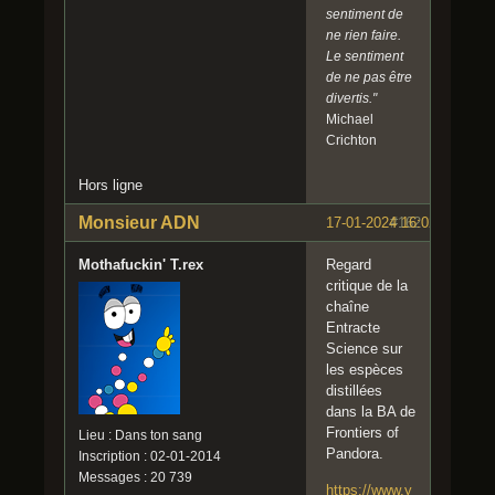
sentiment de
ne rien faire.
Le sentiment
de ne pas être
divertis."
Michael
Crichton
Hors ligne
Monsieur ADN
17-01-2024 16:02:59
#162
Mothafuckin' T.rex
Regard
critique de la
chaîne
Entracte
Science sur
les espèces
distillées
dans la BA de
Frontiers of
Lieu : Dans ton sang
Pandora.
Inscription : 02-01-2014
Messages : 20 739
https://www.y