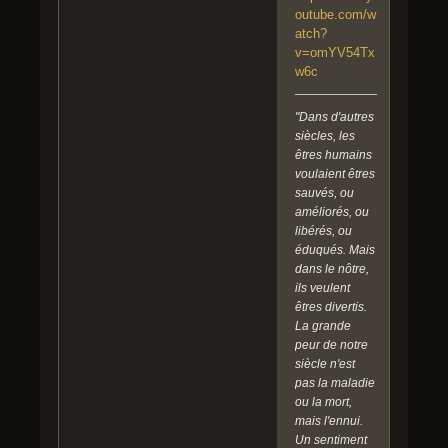
outube.com/w
atch?
v=omYV54Tx
w6c
"Dans d'autres
siècles, les
êtres humains
voulaient êtres
sauvés, ou
améliorés, ou
libérés, ou
éduqués. Mais
dans le nôtre,
ils veulent
êtres divertis.
La grande
peur de notre
siècle n'est
pas la maladie
ou la mort,
mais l'ennui.
Un sentiment