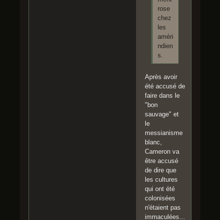
rose
chez
les
améri
ndien
s.
Après avoir
été accusé de
faire dans le
"bon
sauvage" et
le
messianisme
blanc,
Cameron va
être accusé
de dire que
les cultures
qui ont été
colonisées
n'étaient pas
immaculées...