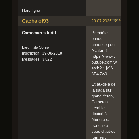
Hors ligne
Cachalot93
29-07-2025 12:29:33
#169
Carnotaurus furtif
Première
bande-
annonce pour
Lieu : Isla Sorna
Avatar 3 :
Inscription : 29-08-2018
https://www.y
Messages : 3 822
outube.com/w
atch?v=joV-
8E4jZw0
Et au-delà de
la saga sur
grand écran,
Cameron
semble
décidé à
étendre sa
franchise
sous d'autres
formes :