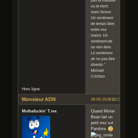
pas la maladie
ou la mort,
mais l'ennui.
Un sentiment
de temps libre
entre nos
mains. Un
sentiment de
ne rien faire.
Le sentiment
de ne pas être
divertis."
Michael
Crichton
Hors ligne
Monsieur ADN
08-09-2024 11:23:59
#167
Mothafuckin' T.rex
Quand Mister
Bean fait un
petit tour sur
Pandora.