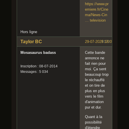
https://www.pr
emiere.fr/Cine
ma/News-Cin
… television
Hors ligne
Taylor BC
29-07-2025 18:07:22
#170
Mosasaurus badass
Cette bande
annonce ne
fait rien pour
Inscription : 08-07-2014
moi. Ça sent
Messages : 5 034
beaucoup trop
le réchauffé
et on tire de
plus en plus
vers le film
d'animation
pur et dur.
Quant à la
possibilité
d'étendre