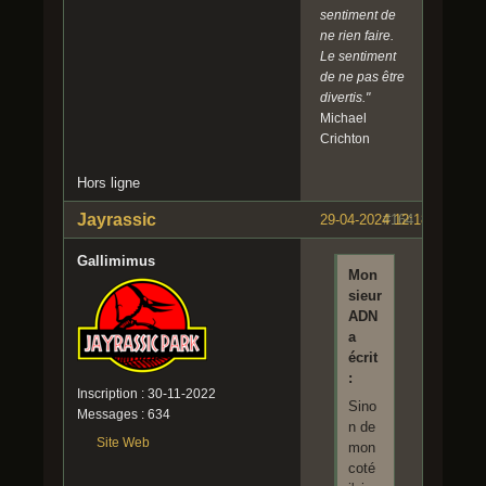
sentiment de
ne rien faire.
Le sentiment
de ne pas être
divertis."
Michael
Crichton
Hors ligne
Jayrassic
29-04-2024 12:18:48
#164
Gallimimus
Mon
sieur
ADN
a
écrit
:
Inscription : 30-11-2022
Sino
Messages : 634
n de
Site Web
mon
coté