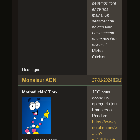
de temps libre
entre nos
mains. Un
sentiment de
ne rien faire.
Le sentiment
de ne pas être
divertis."
Michael
Crichton
Hors ligne
Monsieur ADN
27-01-2024 13:17:23
#163
Mothafuckin' T.rex
JDG nous
donne un
aperçu du jeu
Frontiers of
Pandora.
https://www.y
outube.com/w
atch?
v=C4UHQqF