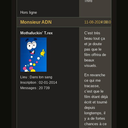
Third
Hors ligne
Monsieur ADN
11-08-2024 08:01:15
#166
Mothafuckin' T.rex
C’est très
beau tout ça
et je doute
pas que le
film offrira de
beaux
visuels.
En revanche
Lieu : Dans ton sang
ce qui me
Inscription : 02-01-2014
tracasse,
Messages : 20 739
c’est que le
film étant déjà
écrit et tourné
depuis
longtemps, il
y a de fortes
chances à ce