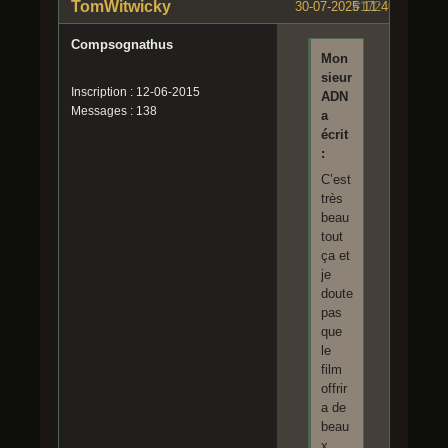
TomWitwicky
30-07-2025 11:46:21
#172
Compsognathus
Mon
sieur
Inscription : 12-06-2015
ADN
Messages : 138
a
écrit
:
C’est
très
beau
tout
ça et
je
doute
pas
que
le
film
offrir
a de
beau
x