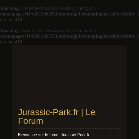
Warning
: Undefined variable $ezbbc_config in
/homepages/41/d391060533/htdocs/jp/forum/plugins/ezbbc/ezbbc
on line
410
Warning
: Trying to access array offset on null in
/homepages/41/d391060533/htdocs/jp/forum/plugins/ezbbc/ezbbc
on line
410
Jurassic-Park.fr | Le
Forum
Bienvenue sur le forum Jurassic-Park.fr