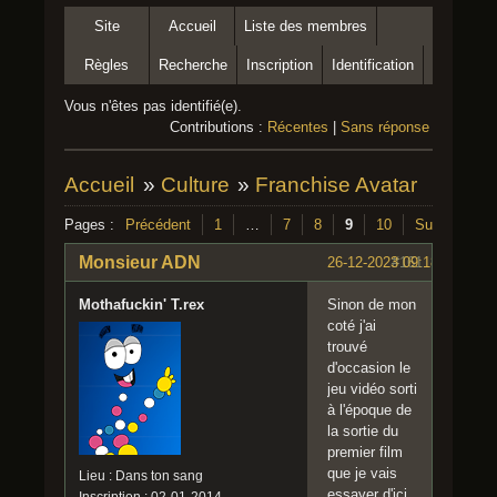
Site
Accueil
Liste des membres
Règles
Recherche
Inscription
Identification
Vous n'êtes pas identifié(e).
Contributions :
Récentes
|
Sans réponse
Accueil
»
Culture
»
Franchise Avatar
Pages :
Précédent
1
…
7
8
9
10
Suivant
Monsieur ADN
26-12-2023 09:18:01
#161
Mothafuckin' T.rex
Sinon de mon
coté j'ai
trouvé
d'occasion le
jeu vidéo sorti
à l'époque de
la sortie du
premier film
que je vais
Lieu : Dans ton sang
essayer d'ici
Inscription : 02-01-2014