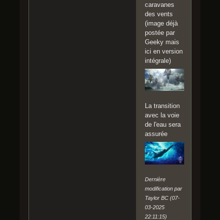
caravanes
des vents
(image déjà
postée par
Geeky mais
ici en version
intégrale)
La transition
avec la voie
de l'eau sera
assurée
Dernière
modification par
Taylor BC (07-
03-2025
22:11:15)