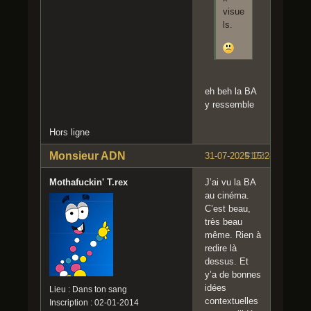
visue
ls.
eh beh la BA
y ressemble
Hors ligne
Monsieur ADN
31-07-2025 15:24:04
#173
Mothafuckin' T.rex
J’ai vu la BA
au cinéma.
C’est beau,
très beau
même. Rien à
redire là
dessus. Et
y’a de bonnes
idées
Lieu : Dans ton sang
contextuelles
Inscription : 02-01-2014