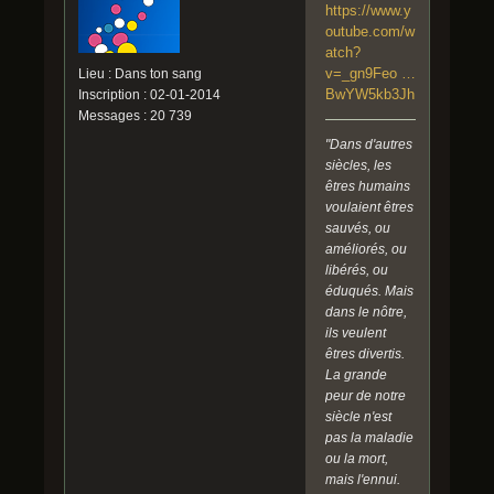
https://www.y
outube.com/w
atch?
v=_gn9Feo …
Lieu : Dans ton sang
BwYW5kb3Jh
Inscription : 02-01-2014
Messages : 20 739
"Dans d'autres
siècles, les
êtres humains
voulaient êtres
sauvés, ou
améliorés, ou
libérés, ou
éduqués. Mais
dans le nôtre,
ils veulent
êtres divertis.
La grande
peur de notre
siècle n'est
pas la maladie
ou la mort,
mais l'ennui.