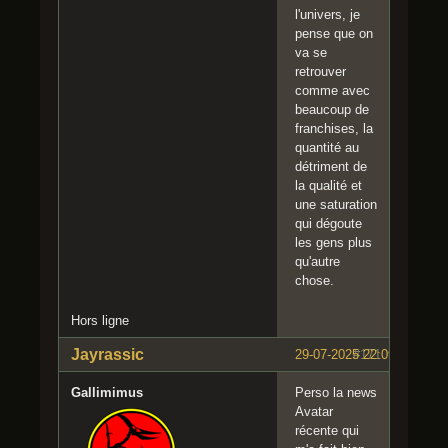
l'univers, je
pense que on
va se
retrouver
comme avec
beaucoup de
franchises, la
quantité au
détriment de
la qualité et
une saturation
qui dégoute
les gens plus
qu'autre
chose.
Hors ligne
Jayrassic
29-07-2025 22:09:42
#171
Gallimimus
Perso la news
Avatar
récente qui