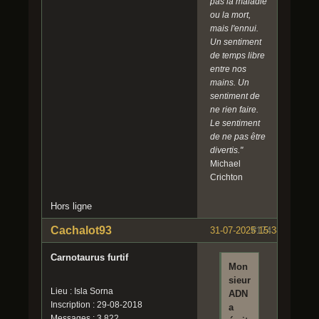
pas la maladie
ou la mort,
mais l'ennui.
Un sentiment
de temps libre
entre nos
mains. Un
sentiment de
ne rien faire.
Le sentiment
de ne pas être
divertis."
Michael
Crichton
Hors ligne
Cachalot93
31-07-2025 15:38:10
#174
Carnotaurus furtif
Mon
sieur
Lieu : Isla Sorna
ADN
Inscription : 29-08-2018
a
Messages : 3 822