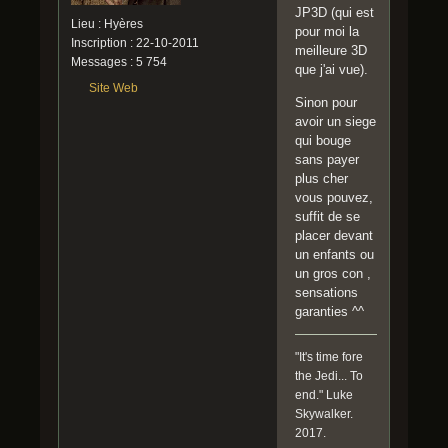
JP3D (qui est
Lieu : Hyères
pour moi la
Inscription : 22-10-2011
meilleure 3D
Messages : 5 754
que j'ai vue).
Site Web
Sinon pour
avoir un siege
qui bouge
sans payer
plus cher
vous pouvez,
suffit de se
placer devant
un enfants ou
un gros con ,
sensations
garanties ^^
"It's time fore
the Jedi... To
end." Luke
Skywalker.
2017.