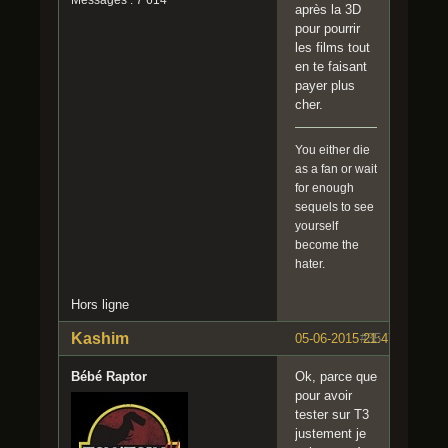
Messages : 7 614
après la 3D
pour pourrir
les films tout
en te faisant
payer plus
cher.
You either die
as a fan or wait
for enough
sequels to see
yourself
become the
hater.
Hors ligne
Kashim
05-06-2015 21:47:44
#35
Bébé Raptor
Ok, parce que
pour avoir
tester sur T3
justement je