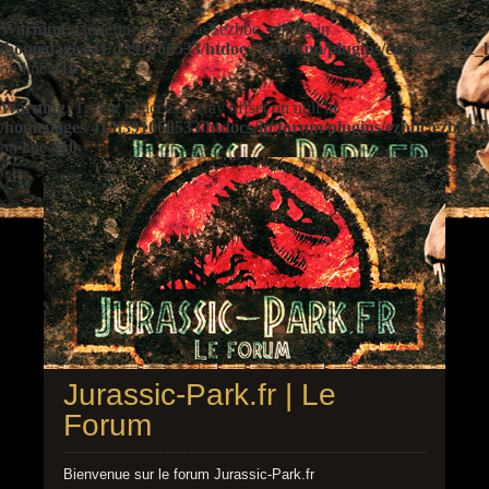
Warning
: Undefined variable $ezbbc_config in
/homepages/41/d391060533/htdocs/jp/forum/plugins/ezbbc/ezbbc
on line
410
Warning
: Trying to access array offset on null in
/homepages/41/d391060533/htdocs/jp/forum/plugins/ezbbc/ezbbc
on line
410
Jurassic-Park.fr | Le
Forum
Bienvenue sur le forum Jurassic-Park.fr