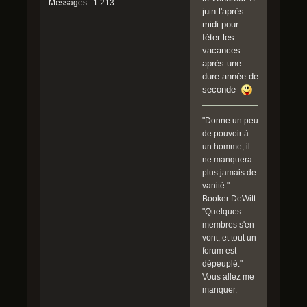
Messages : 1 213
juin l'après
midi pour
féter les
vacances
après une
dure année de
seconde
"Donne un peu
de pouvoir à
un homme, il
ne manquera
plus jamais de
vanité."
Booker DeWitt
"Quelques
membres s'en
vont, et tout un
forum est
dépeuplé."
Vous allez me
manquer.