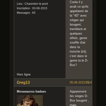
Corée il y
Lieu : Charenton le pont
avait ce qu'ils
Inscription : 03-06-2015
appelaient de
Messages : 65
la "4D" avec
sièges qui
bougent,
tremblent et
quelques
effets, genre
souffle d'air
dans la
tronche (lol),
c'est dans le
genre la le D-
Box?
Hors ligne
Greg13
05-06-2015 21:43:07
#33
Mosasaurus badass
Apparement
les sieges D-
Box bougent ,
mais