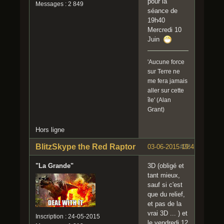
pour la
Messages : 2 849
séance de
19h40
Mercredi 10
Juin
'Aucune force
sur Terre ne
me fera jamais
aller sur cette
île' (Alan
Grant)
Hors ligne
BlitzSkype the Red Raptor
03-06-2015 19:45:46
#28
"La Grande"
3D (obligé et
tant mieux,
sauf si c'est
que du relief,
et pas de la
vrai 3D ... ) et
Inscription : 24-05-2015
le vendredi 12