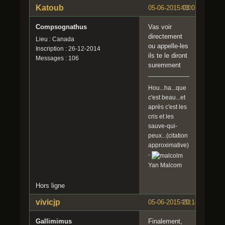
Katoub
05-06-2015 03:07:20
#30
Compsognathus
Vas voir
directement
Lieu : Canada
ou appelle-les
Inscription : 26-12-2014
ils te le diront
Messages : 106
suremment
Hou...ha...que
c'est beau...et
après c'est les
cris et les
sauve-qui-
peux...(citation
approximative)
-
Yan Malcom
Hors ligne
vivicjp
05-06-2015 20:14:10
#31
Gallimimus
Finalement,