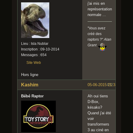
j'ai mis en
représentation
normale ...
"Vous avez
créé des
raptors ?"
Alan
Lieu : Isla Nublar
Grant
Inscription : 09-10-2014
Messages : 654
Site Web
Hors ligne
Kashim
05-06-2015 21:38:28
#32
Bébé Raptor
Ah oui tiens
D-Box,
késako?
Quand j'ai été
voir
transformers
3 au ciné en