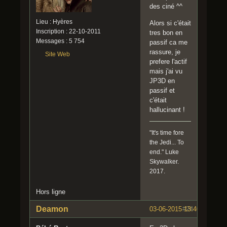
des ciné ^^
Lieu : Hyères
Alors si c'était
Inscription : 22-10-2011
tres bon en
Messages : 5 754
passif ca me
rassure, je
Site Web
prefere l'actif
mais j'ai vu
JP3D en
passif et
c'était
hallucinant !
"It's time fore
the Jedi... To
end." Luke
Skywalker.
2017.
Hors ligne
Deamon
03-06-2015 13:40:41
#24