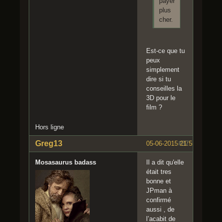
payer
plus
cher.
Est-ce que tu
peux
simplement
dire si tu
conseilles la
3D pour le
film ?
Hors ligne
Greg13
05-06-2015 21:55:38
#37
Mosasaurus badass
Il a dit qu'elle
était tres
bonne et
JPman à
confirmé
aussi , de
l’acabit de