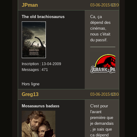
JPman
03-06-2015 13:00:15
#22
The old brachiosaurus
Ca, ça
dépend des
cinémas,
nous c'était
du passif.
Inscription : 13-04-2009
Messages : 471
Hors ligne
Greg13
03-06-2015 13:04:55
#23
Mosasaurus badass
C'est pour
l'avant
première que
je demandais
, je sais que
ca dépend