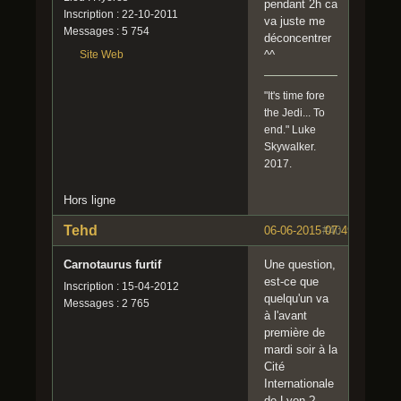
pendant 2h ca
Inscription : 22-10-2011
va juste me
Messages : 5 754
déconcentrer
Site Web
^^
"It's time fore
the Jedi... To
end." Luke
Skywalker.
2017.
Hors ligne
Tehd
06-06-2015 07:49:27
#40
Carnotaurus furtif
Une question,
est-ce que
Inscription : 15-04-2012
quelqu'un va
Messages : 2 765
à l'avant
première de
mardi soir à la
Cité
Internationale
de Lyon ?