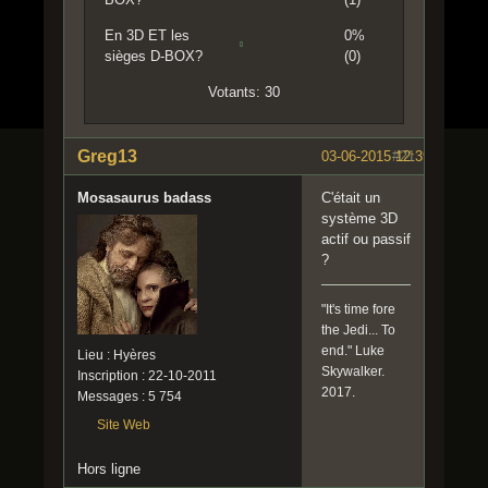
En 3D ET les
0%
sièges D-BOX?
(0)
Votants: 30
Greg13
03-06-2015 12:39:05
#21
Mosasaurus badass
C'était un
système 3D
actif ou passif
?
"It's time fore
the Jedi... To
end." Luke
Lieu : Hyères
Skywalker.
Inscription : 22-10-2011
2017.
Messages : 5 754
Site Web
Hors ligne