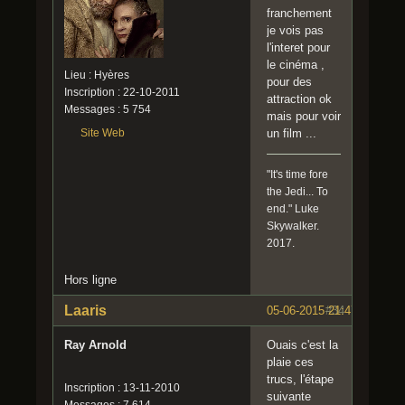
franchement
je vois pas
l'interet pour
le cinéma ,
Lieu : Hyères
pour des
Inscription : 22-10-2011
attraction ok
Messages : 5 754
mais pour voir
Site Web
un film ...
"It's time fore
the Jedi... To
end." Luke
Skywalker.
2017.
Hors ligne
Laaris
05-06-2015 21:47:42
#34
Ray Arnold
Ouais c'est la
plaie ces
trucs, l'étape
Inscription : 13-11-2010
suivante