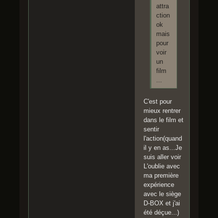
attra
ction
ok
mais
pour
voir
un
film
...
C'est pour
mieux rentrer
dans le film et
sentir
l'action(quand
il y en as...Je
suis aller voir
L'oublie avec
ma première
expérience
avec le siège
D-BOX et j'ai
été déçue...)