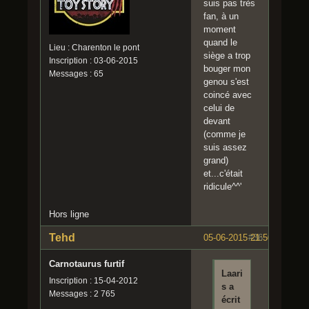
suis pas très
fan, à un
moment
quand le
Lieu : Charenton le pont
siège a trop
Inscription : 03-06-2015
bouger mon
Messages : 65
genou s'est
coincé avec
celui de
devant
(comme je
suis assez
grand)
et...c'était
ridicule^^'
Hors ligne
Tehd
05-06-2015 21:50:54
#36
Carnotaurus furtif
Laari
Inscription : 15-04-2012
s a
Messages : 2 765
écrit