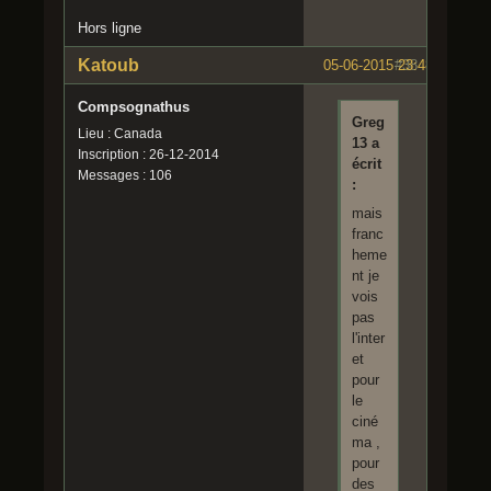
Hors ligne
Katoub
05-06-2015 23:48:07
#38
Compsognathus
Greg
Lieu : Canada
13 a
Inscription : 26-12-2014
écrit
Messages : 106
:
mais
franc
heme
nt je
vois
pas
l'inter
et
pour
le
ciné
ma ,
pour
des