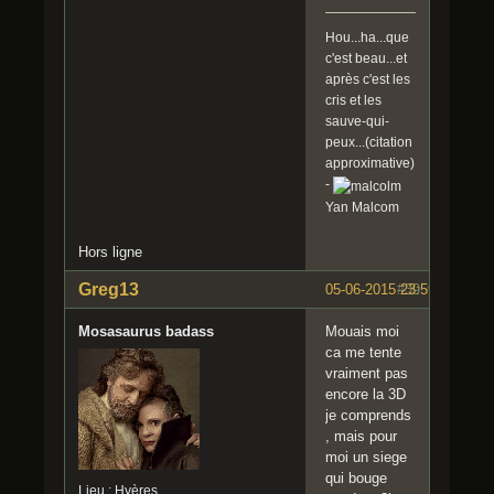
Hou...ha...que
c'est beau...et
après c'est les
cris et les
sauve-qui-
peux...(citation
approximative)
-
Yan Malcom
Hors ligne
Greg13
05-06-2015 23:59:22
#39
Mosasaurus badass
Mouais moi
ca me tente
vraiment pas
encore la 3D
je comprends
, mais pour
moi un siege
qui bouge
Lieu : Hyères