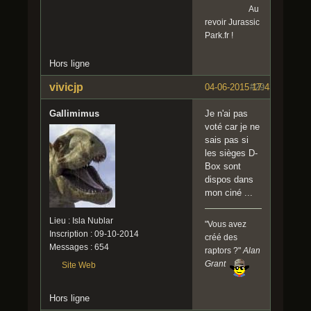
Au
revoir Jurassic
Park.fr !
Hors ligne
vivicjp
04-06-2015 17:43:23
#29
Gallimimus
Je n'ai pas
voté car je ne
sais pas si
les sièges D-
Box sont
dispos dans
mon ciné ...
Lieu : Isla Nublar
"Vous avez
Inscription : 09-10-2014
créé des
Messages : 654
raptors ?"
Alan
Grant
Site Web
Hors ligne