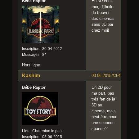
Bébé Raptor
En 3D chez
moi, difficile
de trouver
des cinémas
sans 3D par
chez moi!
Inscription : 30-04-2012
Messages : 84
Hors ligne
Kashim
03-06-2015 13:47:57
#25
Bébé Raptor
En 2D pour
ma part, pas
trés fan de la
3D au
cinema, mais
peut être pour
une seconde
séance^^
Lieu : Charenton le pont
Inscription : 03-06-2015