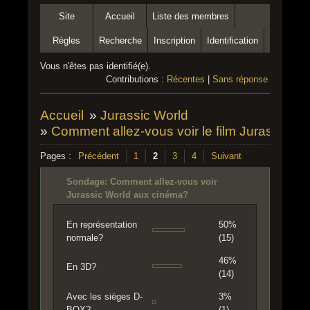
Site
Accueil
Liste des membres
Règles
Recherche
Inscription
Identification
Vous n'êtes pas identifié(e).
Contributions :
Récentes
|
Sans réponse
Accueil
»
Jurassic World
»
Comment allez-vous voir le film Jurassic W
Pages :
Précédent
1
2
3
4
Suivant
Sondage: Comment allez-vous voir
Jurassic World aux cinéma?
En représentation
50%
normale?
(15)
46%
En 3D?
(14)
Avec les sièges D-
3%
BOX?
(1)