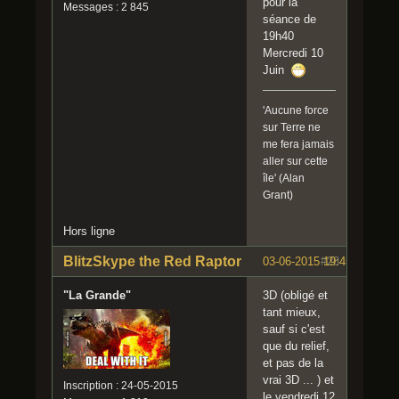
pour la
Messages : 2 845
séance de
19h40
Mercredi 10
Juin
'Aucune force
sur Terre ne
me fera jamais
aller sur cette
île' (Alan
Grant)
Hors ligne
BlitzSkype the Red Raptor
03-06-2015 19:45:46
#28
"La Grande"
3D (obligé et
tant mieux,
sauf si c'est
que du relief,
et pas de la
vrai 3D ... ) et
Inscription : 24-05-2015
le vendredi 12