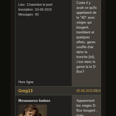
Corée il y
Lieu : Charenton le pont
avait ce qu'ils
Inscription : 03-06-2015
appelaient de
Messages : 65
la "4D" avec
sièges qui
bougent,
tremblent et
quelques
effets, genre
souffle d'air
dans la
tronche (lol),
c'est dans le
genre la le D-
Box?
Hors ligne
Greg13
05-06-2015 21:43:07
#33
Mosasaurus badass
Apparement
les sieges D-
Box bougent ,
mais