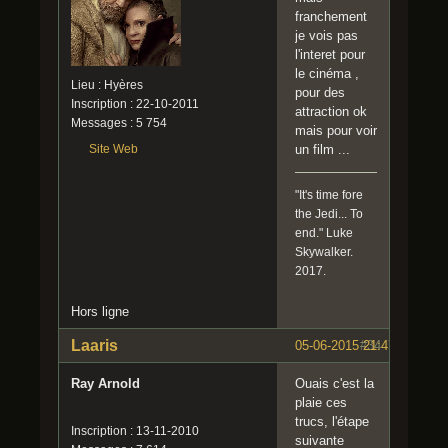
franchement
je vois pas
l'interet pour
le cinéma ,
Lieu : Hyères
pour des
Inscription : 22-10-2011
attraction ok
Messages : 5 754
mais pour voir
Site Web
un film ...
"It's time fore
the Jedi... To
end." Luke
Skywalker.
2017.
Hors ligne
Laaris
05-06-2015 21:47:42
#34
Ray Arnold
Ouais c'est la
plaie ces
trucs, l'étape
Inscription : 13-11-2010
suivante