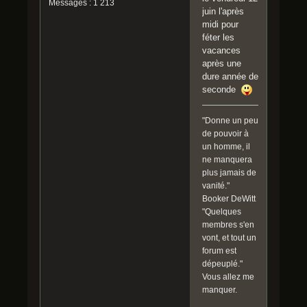
Messages : 1 213
juin l'après
midi pour
féter les
vacances
après une
dure année de
seconde
"Donne un peu
de pouvoir à
un homme, il
ne manquera
plus jamais de
vanité."
Booker DeWitt
"Quelques
membres s'en
vont, et tout un
forum est
dépeuplé."
Vous allez me
manquer.