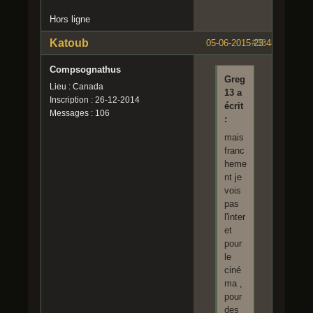
Hors ligne
Katoub
05-06-2015 23:48:07
#38
Compsognathus
Greg
Lieu : Canada
13 a
Inscription : 26-12-2014
écrit
Messages : 106
:
mais
franc
heme
nt je
vois
pas
l'inter
et
pour
le
ciné
ma ,
pour
des