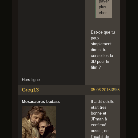
payer
plus
cher.
Est-ce que tu
peux
simplement
dire si tu
conseilles la
3D pour le
film ?
Hors ligne
Greg13
05-06-2015 21:55:38
#37
Mosasaurus badass
Il a dit qu'elle
était tres
bonne et
JPman à
confirmé
aussi , de
l’acabit de