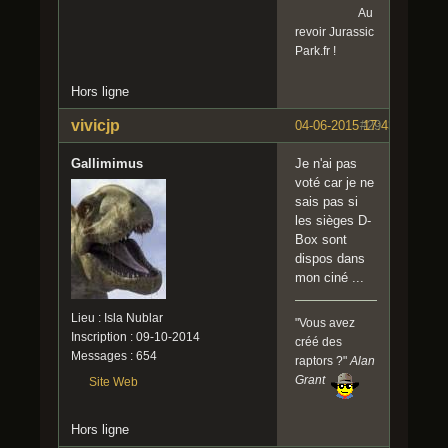
Au
revoir Jurassic
Park.fr !
Hors ligne
vivicjp
04-06-2015 17:43:23
#29
Gallimimus
Je n'ai pas
voté car je ne
sais pas si
les sièges D-
Box sont
dispos dans
mon ciné ...
Lieu : Isla Nublar
"Vous avez
Inscription : 09-10-2014
créé des
Messages : 654
raptors ?"
Alan
Grant
Site Web
Hors ligne