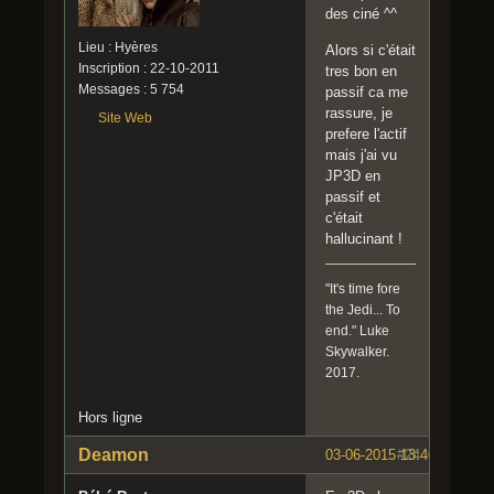
des ciné ^^
Lieu : Hyères
Alors si c'était
Inscription : 22-10-2011
tres bon en
Messages : 5 754
passif ca me
rassure, je
Site Web
prefere l'actif
mais j'ai vu
JP3D en
passif et
c'était
hallucinant !
"It's time fore
the Jedi... To
end." Luke
Skywalker.
2017.
Hors ligne
Deamon
03-06-2015 13:40:41
#24