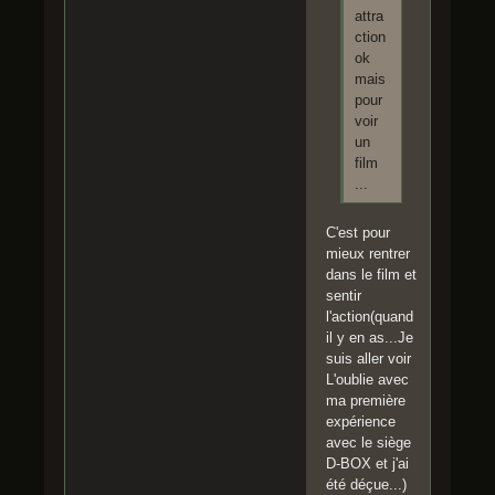
attra
ction
ok
mais
pour
voir
un
film
...
C'est pour
mieux rentrer
dans le film et
sentir
l'action(quand
il y en as...Je
suis aller voir
L'oublie avec
ma première
expérience
avec le siège
D-BOX et j'ai
été déçue...)