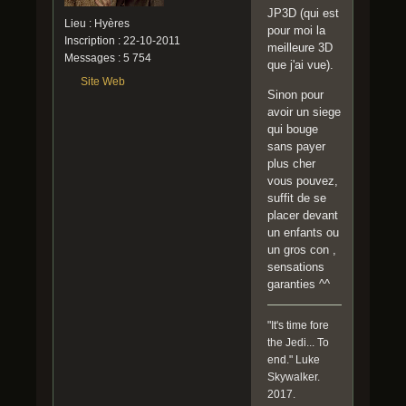
JP3D (qui est
Lieu : Hyères
pour moi la
Inscription : 22-10-2011
meilleure 3D
Messages : 5 754
que j'ai vue).
Site Web
Sinon pour
avoir un siege
qui bouge
sans payer
plus cher
vous pouvez,
suffit de se
placer devant
un enfants ou
un gros con ,
sensations
garanties ^^
"It's time fore
the Jedi... To
end." Luke
Skywalker.
2017.