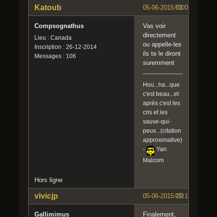
Katoub
05-06-2015 03:07:20
#30
Compsognathus
Vas voir
directement
Lieu : Canada
ou appelle-les
Inscription : 26-12-2014
ils te le diront
Messages : 106
suremment
Hou...ha...que
c'est beau...et
après c'est les
cris et les
sauve-qui-
peux...(citation
approximative)
-
Yan
Malcom
Hors ligne
vivicjp
05-06-2015 20:14:10
#31
Gallimimus
Finalement,