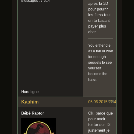
Messages : 7 614
après la 3D
pour pourrir
les films tout
en te faisant
payer plus
cher.
You either die
as a fan or wait
for enough
sequels to see
yourself
become the
hater.
Hors ligne
Kashim
05-06-2015 21:47:44
#35
Bébé Raptor
Ok, parce que
pour avoir
tester sur T3
justement je