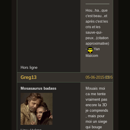
Hou...ha...que
c'est beau...et
après c'est les
cris et les
sauve-qui-
peux...(citation
approximative)
-
Yan
Malcom
Hors ligne
Greg13
05-06-2015 23:59:22
#39
Mosasaurus badass
Mouais moi
ca me tente
vraiment pas
encore la 3D
je comprends
, mais pour
moi un siege
qui bouge