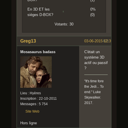
En 3D ET les
0%
sièges D-BOX?
(0)
Votants: 30
Greg13
03-06-2015 12:39:05
#21
Mosasaurus badass
C'était un
système 3D
actif ou passif
?
"It's time fore
the Jedi... To
end." Luke
Lieu : Hyères
Skywalker.
Inscription : 22-10-2011
2017.
Messages : 5 754
Site Web
Hors ligne