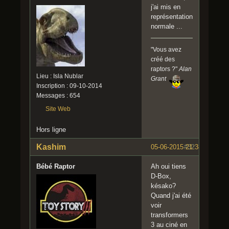
j'ai mis en
représentation
normale ...
"Vous avez
créé des
raptors ?"
Alan
Lieu : Isla Nublar
Grant
Inscription : 09-10-2014
Messages : 654
Site Web
Hors ligne
Kashim
05-06-2015 21:38:28
#32
Bébé Raptor
Ah oui tiens
D-Box,
késako?
Quand j'ai été
voir
transformers
3 au ciné en