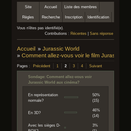
Site
Accueil
Liste des membres
Règles
Recherche
Inscription
Identification
Vous n'êtes pas identifié(e).
Contributions :
Récentes
|
Sans réponse
Accueil
»
Jurassic World
»
Comment allez-vous voir le film Jurassic W
Pages :
Précédent
1
2
3
4
Suivant
Sondage: Comment allez-vous voir
Jurassic World aux cinéma?
En représentation
50%
normale?
(15)
46%
En 3D?
(14)
Avec les sièges D-
3%
BOX?
(1)