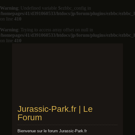
Warning
: Undefined variable $ezbbc_config in
/homepages/41/d391060533/htdocs/jp/forum/plugins/ezbbc/ezbbc
on line
410
Warning
: Trying to access array offset on null in
/homepages/41/d391060533/htdocs/jp/forum/plugins/ezbbc/ezbbc
on line
410
Jurassic-Park.fr | Le
Forum
Bienvenue sur le forum Jurassic-Park.fr