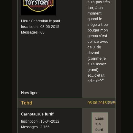
suis pas très
fan, à un
moment
quand le
Lieu : Charenton le pont
siège a trop
Inscription : 03-06-2015
bouger mon
Messages : 65
genou s'est
coincé avec
celui de
devant
(comme je
suis assez
grand)
et...c'était
ridicule^^'
Hors ligne
Tehd
05-06-2015 21:50:54
#36
Carnotaurus furtif
Laari
Inscription : 15-04-2012
s a
Messages : 2 765
écrit