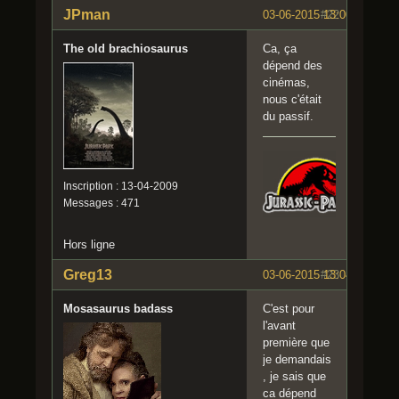
JPman
03-06-2015 13:00:15
#22
The old brachiosaurus
Ca, ça
dépend des
cinémas,
nous c'était
du passif.
Inscription : 13-04-2009
Messages : 471
Hors ligne
Greg13
03-06-2015 13:04:55
#23
Mosasaurus badass
C'est pour
l'avant
première que
je demandais
, je sais que
ca dépend