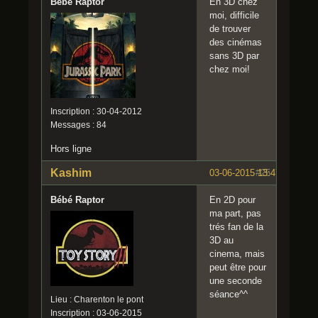
Bébé Raptor
En 3D chez
moi, difficile
de trouver
des cinémas
sans 3D par
chez moi!
Inscription : 30-04-2012
Messages : 84
Hors ligne
Kashim
03-06-2015 13:47:57
#25
Bébé Raptor
En 2D pour
ma part, pas
trés fan de la
3D au
cinema, mais
peut être pour
une seconde
séance^^
Lieu : Charenton le pont
Inscription : 03-06-2015