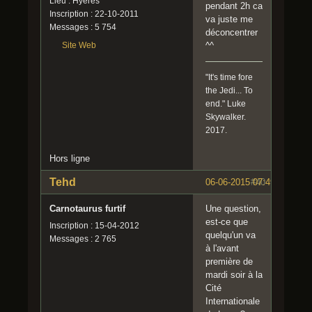
Lieu : Hyères
pendant 2h ca
Inscription : 22-10-2011
va juste me
Messages : 5 754
déconcentrer
Site Web
^^
"It's time fore
the Jedi... To
end." Luke
Skywalker.
2017.
Hors ligne
Tehd
06-06-2015 07:49:27
#40
Carnotaurus furtif
Une question,
est-ce que
Inscription : 15-04-2012
quelqu'un va
Messages : 2 765
à l'avant
première de
mardi soir à la
Cité
Internationale