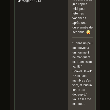
Messages : 1 213
juin l'après
midi pour
féter les
vacances
après une
dure année de
seconde
"Donne un peu
de pouvoir à
un homme, il
ne manquera
plus jamais de
vanité."
Booker DeWitt
"Quelques
membres s'en
vont, et tout un
forum est
dépeuplé."
Vous allez me
manquer.