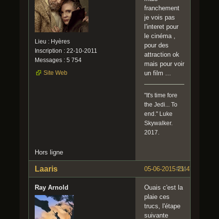
franchement
je vois pas
l'interet pour
le cinéma ,
Lieu : Hyères
pour des
Inscription : 22-10-2011
attraction ok
Messages : 5 754
mais pour voir
Site Web
un film ...
"It's time fore
the Jedi... To
end." Luke
Skywalker.
2017.
Hors ligne
Laaris
05-06-2015 21:47:42
#34
Ray Arnold
Ouais c'est la
plaie ces
trucs, l'étape
suivante