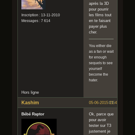
après la 3D
pour pourrir
les films tout
Inscription : 13-11-2010
en te faisant
Messages : 7 614
payer plus
cher.
You either die
as a fan or wait
for enough
sequels to see
yourself
become the
hater.
Hors ligne
Kashim
05-06-2015 21:47:44
#35
Bébé Raptor
Ok, parce que
pour avoir
tester sur T3
justement je