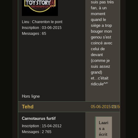
suis pas très
fan, à un
moment
quand le
Lieu : Charenton le pont
siège a trop
Inscription : 03-06-2015
bouger mon
Messages : 65
genou s'est
coincé avec
celui de
devant
(comme je
suis assez
grand)
et...c'était
ridicule^^'
Hors ligne
Tehd
05-06-2015 21:50:54
#36
Carnotaurus furtif
Laari
Inscription : 15-04-2012
s a
Messages : 2 765
écrit