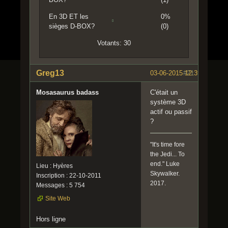
En 3D ET les
0%
sièges D-BOX?
(0)
Votants: 30
Greg13
03-06-2015 12:39:05
#21
Mosasaurus badass
C'était un
système 3D
actif ou passif
?
"It's time fore
the Jedi... To
end." Luke
Lieu : Hyères
Skywalker.
Inscription : 22-10-2011
2017.
Messages : 5 754
Site Web
Hors ligne