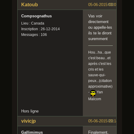
Katoub
05-06-2015 03:07:20
#30
Compsognathus
Vas voir
directement
Lieu : Canada
ou appelle-les
Inscription : 26-12-2014
ils te le diront
Messages : 106
suremment
Hou...ha...que
c'est beau...et
après c'est les
cris et les
sauve-qui-
peux...(citation
approximative)
-
Yan
Malcom
Hors ligne
vivicjp
05-06-2015 20:14:10
#31
Gallimimus
Finalement,