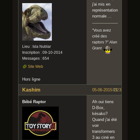
j'ai mis en
représentation
normale ...
"Vous avez
créé des
raptors ?"
Alan
Lieu : Isla Nublar
Grant
Inscription : 09-10-2014
Messages : 654
Site Web
Hors ligne
Kashim
05-06-2015 21:38:28
#32
Bébé Raptor
Ah oui tiens
D-Box,
késako?
Quand j'ai été
voir
transformers
3 au ciné en