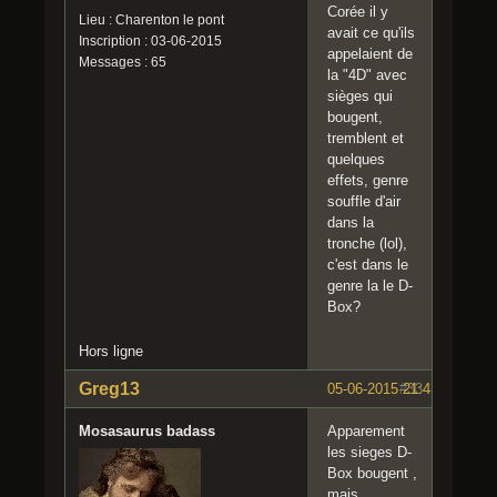
Corée il y
Lieu : Charenton le pont
avait ce qu'ils
Inscription : 03-06-2015
appelaient de
Messages : 65
la "4D" avec
sièges qui
bougent,
tremblent et
quelques
effets, genre
souffle d'air
dans la
tronche (lol),
c'est dans le
genre la le D-
Box?
Hors ligne
Greg13
05-06-2015 21:43:07
#33
Mosasaurus badass
Apparement
les sieges D-
Box bougent ,
mais