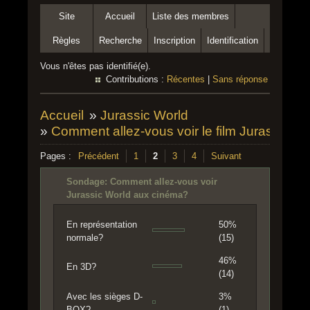
Site
Accueil
Liste des membres
Règles
Recherche
Inscription
Identification
Vous n'êtes pas identifié(e).
Contributions :
Récentes
|
Sans réponse
Accueil
»
Jurassic World
»
Comment allez-vous voir le film Jurassic W
Pages :
Précédent
1
2
3
4
Suivant
Sondage: Comment allez-vous voir
Jurassic World aux cinéma?
En représentation
50%
normale?
(15)
46%
En 3D?
(14)
Avec les sièges D-
3%
BOX?
(1)