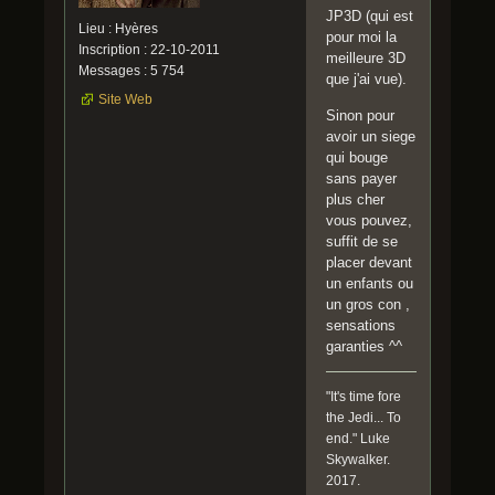
JP3D (qui est
Lieu : Hyères
pour moi la
Inscription : 22-10-2011
meilleure 3D
Messages : 5 754
que j'ai vue).
Site Web
Sinon pour
avoir un siege
qui bouge
sans payer
plus cher
vous pouvez,
suffit de se
placer devant
un enfants ou
un gros con ,
sensations
garanties ^^
"It's time fore
the Jedi... To
end." Luke
Skywalker.
2017.