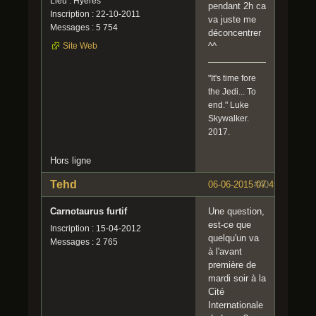
Lieu : Hyères
pendant 2h ca
Inscription : 22-10-2011
va juste me
Messages : 5 754
déconcentrer
Site Web
^^
"It's time fore
the Jedi... To
end." Luke
Skywalker.
2017.
Hors ligne
Tehd
06-06-2015 07:49:27
#40
Carnotaurus furtif
Une question,
est-ce que
Inscription : 15-04-2012
quelqu'un va
Messages : 2 765
à l'avant
première de
mardi soir à la
Cité
Internationale