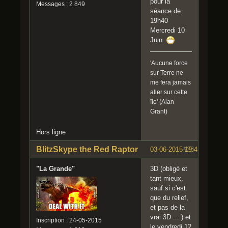
pour la
Messages : 2 849
séance de
19h40
Mercredi 10
Juin
'Aucune force
sur Terre ne
me fera jamais
aller sur cette
île' (Alan
Grant)
Hors ligne
BlitzSkype the Red Raptor
03-06-2015 19:45:46
#28
"La Grande"
3D (obligé et
tant mieux,
sauf si c'est
que du relief,
et pas de la
vrai 3D ... ) et
Inscription : 24-05-2015
le vendredi 12