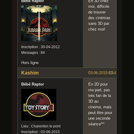
Bébé Raptor
En 3D chez
moi, difficile
de trouver
des cinémas
sans 3D par
chez moi!
Inscription : 30-04-2012
Messages : 84
Hors ligne
Kashim
03-06-2015 13:47:57
#25
Bébé Raptor
En 2D pour
ma part, pas
trés fan de la
3D au
cinema, mais
peut être pour
une seconde
séance^^
Lieu : Charenton le pont
Inscription : 03-06-2015