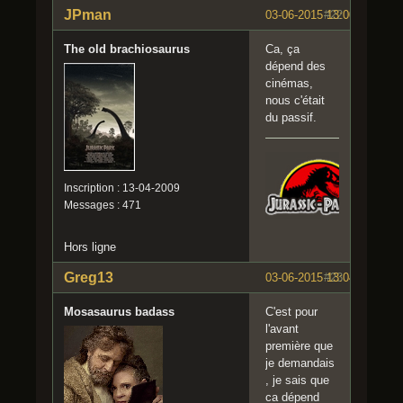
JPman
03-06-2015 13:00:15
#22
The old brachiosaurus
Ca, ça
dépend des
cinémas,
nous c'était
du passif.
Inscription : 13-04-2009
Messages : 471
Hors ligne
Greg13
03-06-2015 13:04:55
#23
Mosasaurus badass
C'est pour
l'avant
première que
je demandais
, je sais que
ca dépend