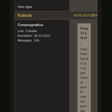
Hors ligne
Katoub
05-06-2015 23:48:07
#38
Compsognathus
Greg
Lieu : Canada
13 a
Inscription : 26-12-2014
écrit
Messages : 106
:
mais
franc
heme
nt je
vois
pas
l'inter
et
pour
le
ciné
ma ,
pour
des