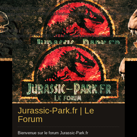
Warning
: Undefined variable $ezbbc_config in
/homepages/41/d391060533/htdocs/jp/forum/plugins/ezbbc/ezbbc
on line
410
Warning
: Trying to access array offset on null in
/homepages/41/d391060533/htdocs/jp/forum/plugins/ezbbc/ezbbc
on line
410
Jurassic-Park.fr | Le
Forum
Bienvenue sur le forum Jurassic-Park.fr