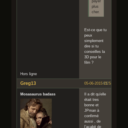
payer
plus
cher.
Est-ce que tu
peux
simplement
dire si tu
conseilles la
3D pour le
film ?
Hors ligne
Greg13
05-06-2015 21:55:38
#37
Mosasaurus badass
Il a dit qu'elle
était tres
bonne et
JPman à
confirmé
aussi , de
l’acabit de