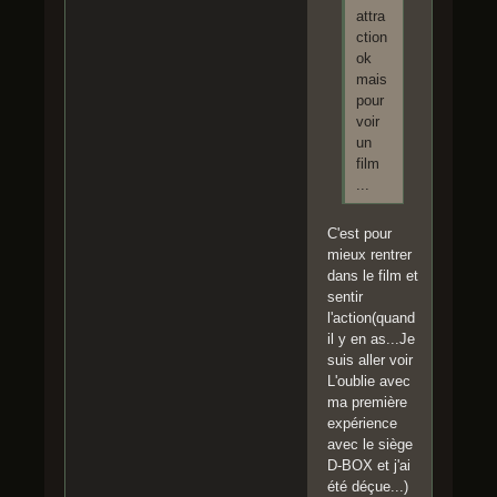
attra
ction
ok
mais
pour
voir
un
film
...
C'est pour
mieux rentrer
dans le film et
sentir
l'action(quand
il y en as...Je
suis aller voir
L'oublie avec
ma première
expérience
avec le siège
D-BOX et j'ai
été déçue...)