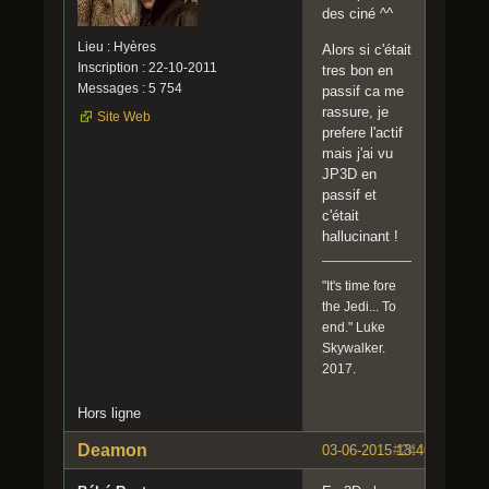
des ciné ^^
Lieu : Hyères
Alors si c'était
Inscription : 22-10-2011
tres bon en
Messages : 5 754
passif ca me
rassure, je
Site Web
prefere l'actif
mais j'ai vu
JP3D en
passif et
c'était
hallucinant !
"It's time fore
the Jedi... To
end." Luke
Skywalker.
2017.
Hors ligne
Deamon
03-06-2015 13:40:41
#24