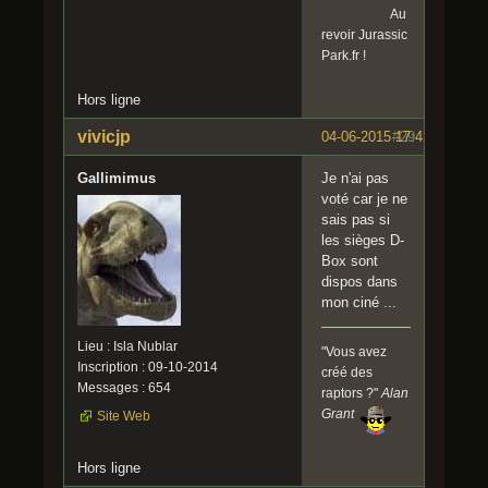
Au
revoir Jurassic
Park.fr !
Hors ligne
vivicjp
04-06-2015 17:43:23
#29
Gallimimus
Je n'ai pas
voté car je ne
sais pas si
les sièges D-
Box sont
dispos dans
mon ciné ...
Lieu : Isla Nublar
"Vous avez
Inscription : 09-10-2014
créé des
Messages : 654
raptors ?"
Alan
Grant
Site Web
Hors ligne