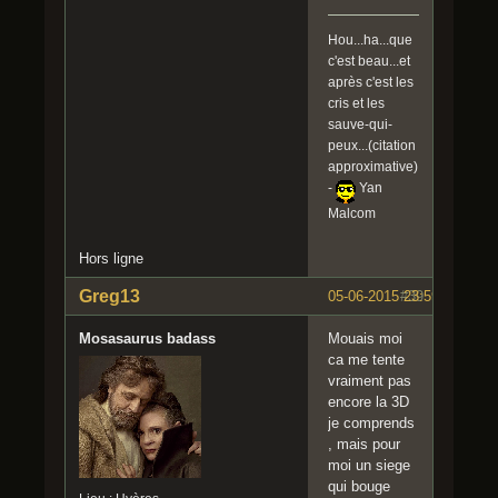
Hou...ha...que
c'est beau...et
après c'est les
cris et les
sauve-qui-
peux...(citation
approximative)
-
Yan
Malcom
Hors ligne
Greg13
05-06-2015 23:59:22
#39
Mosasaurus badass
Mouais moi
ca me tente
vraiment pas
encore la 3D
je comprends
, mais pour
moi un siege
qui bouge