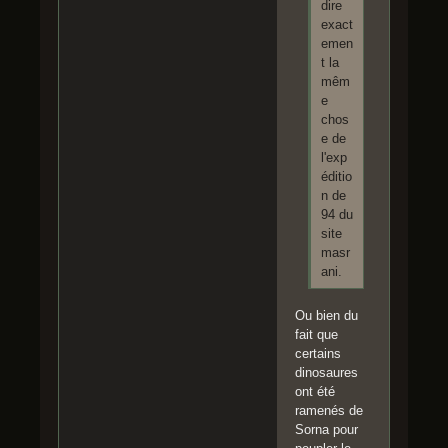
dire
exact
emen
t la
mêm
e
chos
e de
l'exp
éditio
n de
94 du
site
masr
ani.
Ou bien du
fait que
certains
dinosaures
ont été
ramenés de
Sorna pour