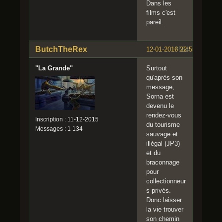
Dans les
films c'est
pareil.
ButchTheRex
12-01-2016 22:55:25
#564
"La Grande"
Surtout
qu'après son
message,
Sorna est
devenu le
rendez-vous
Inscription : 11-12-2015
du tourisme
Messages : 1 134
sauvage et
illégal (JP3)
et du
braconnage
pour
collectionneur
s privés.
Donc laisser
la vie trouver
son chemin