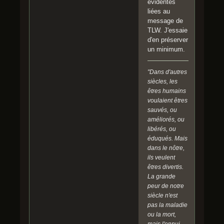
évidentes
liées au
message de
TLW. J'essaie
d'en préserver
un minimum.
"Dans d'autres
siècles, les
êtres humains
voulaient êtres
sauvés, ou
améliorés, ou
libérés, ou
éduqués. Mais
dans le nôtre,
ils veulent
êtres divertis.
La grande
peur de notre
siècle n'est
pas la maladie
ou la mort,
mais l'ennui.