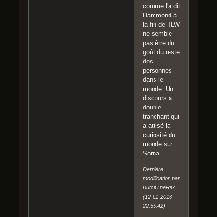
comme l'a dit
Hammond à
la fin de TLW
ne semble
pas être du
goût du reste
des
personnes
dans le
monde. Un
discours à
double
tranchant qui
a attisé la
curiosité du
monde sur
Sorna.
Dernière
modification par
ButchTheRex
(12-01-2016
22:55:42)