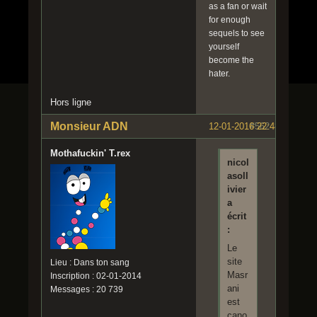
as a fan or wait
for enough
sequels to see
yourself
become the
hater.
Hors ligne
Monsieur ADN
12-01-2016 22:48:21
#562
Mothafuckin' T.rex
nicol
asoll
ivier
a
écrit
:
Le
site
Lieu : Dans ton sang
Masr
Inscription : 02-01-2014
ani
Messages : 20 739
est
cano