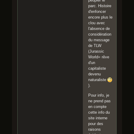
peupler le
parc. Histoire
d'enfoncer
encore plus le
clou avec
l'absence de
considération
du message
de TLW
(Jurassic
World= rêve
d'un
capitaliste
devenu
naturaliste
).
Pour info, je
ne prend pas
en compte
cette info du
site interne
pour des
raisons