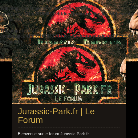
Warning
: Undefined variable $ezbbc_config in
/homepages/41/d391060533/htdocs/jp/forum/plugins/ezbbc/ezbbc
on line
410
Warning
: Trying to access array offset on null in
/homepages/41/d391060533/htdocs/jp/forum/plugins/ezbbc/ezbbc
on line
410
Jurassic-Park.fr | Le
Forum
Bienvenue sur le forum Jurassic-Park.fr