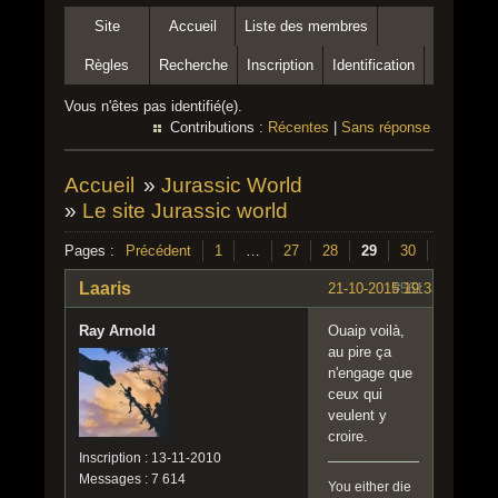
Site
Accueil
Liste des membres
Règles
Recherche
Inscription
Identification
Vous n'êtes pas identifié(e).
Contributions :
Récentes
|
Sans réponse
Accueil
»
Jurassic World
»
Le site Jurassic world
Pages :
Précédent
1
…
27
28
29
30
31
32
Laaris
21-10-2015 19:33:08
#561
Ray Arnold
Ouaip voilà,
au pire ça
n'engage que
ceux qui
veulent y
croire.
Inscription : 13-11-2010
Messages : 7 614
You either die