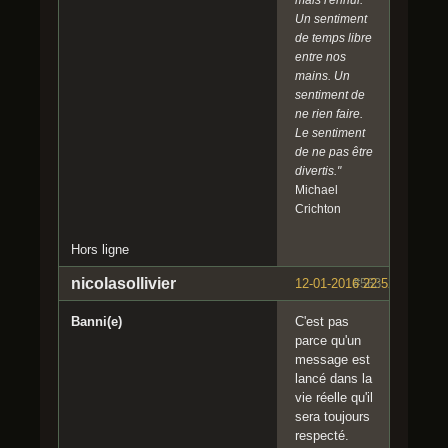
Un sentiment
de temps libre
entre nos
mains. Un
sentiment de
ne rien faire.
Le sentiment
de ne pas être
divertis."
Michael
Crichton
Hors ligne
nicolasollivier
12-01-2016 22:52:02
#563
Banni(e)
C'est pas
parce qu'un
message est
lancé dans la
vie réelle qu'il
sera toujours
respecté.