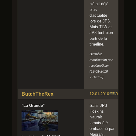
n'était déjà
plus
d'actualité
lors de JP3.
Mais TLW et
JP3 font bien
parti de la
timeline.
Dernière
modification par
nicolasollivier
(12-01-2016
23:01:52)
ButchTheRex
12-01-2016 23:08:36
#566
"La Grande"
Sans JP3
Hoskins
n'aurait
jamais été
embauché par
Masrani.