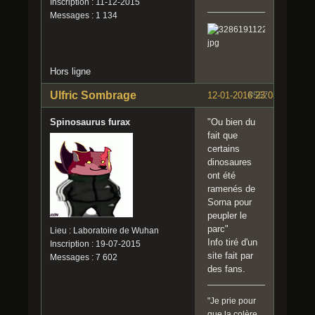
Inscription : 11-12-2015
Messages : 1 134
Hors ligne
Ulfric Sombrage
12-01-2016 23:08:57
#567
Spinosaurus furax
"Ou bien du
fait que
certains
dinosaures
ont été
ramenés de
Sorna pour
peupler le
parc"
Lieu : Laboratoire de Wuhan
Info tiré d'un
Inscription : 19-07-2015
site fait par
Messages : 7 602
des fans.
"Je prie pour
que la colère