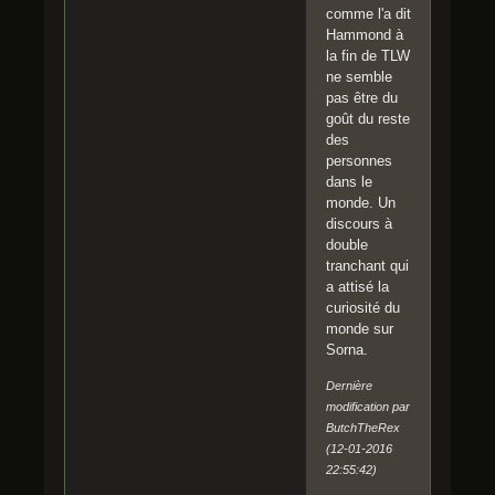
comme l'a dit
Hammond à
la fin de TLW
ne semble
pas être du
goût du reste
des
personnes
dans le
monde. Un
discours à
double
tranchant qui
a attisé la
curiosité du
monde sur
Sorna.
Dernière
modification par
ButchTheRex
(12-01-2016
22:55:42)