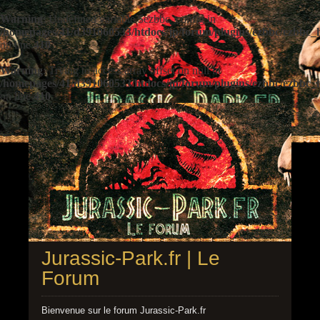
Warning
: Undefined variable $ezbbc_config in
/homepages/41/d391060533/htdocs/jp/forum/plugins/ezbbc/ezbbc
on line
410
Warning
: Trying to access array offset on null in
/homepages/41/d391060533/htdocs/jp/forum/plugins/ezbbc/ezbbc
on line
410
Jurassic-Park.fr | Le
Forum
Bienvenue sur le forum Jurassic-Park.fr