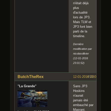
n'était déjà
plus
d'actualité
lors de JP3.
Mais TLW et
JP3 font bien
parti de la
timeline.
Dernière
modification par
nicolasollivier
(12-01-2016
23:01:52)
ButchTheRex
12-01-2016 23:08:36
#566
"La Grande"
Sans JP3
Hoskins
n'aurait
jamais été
embauché par
Masrani.