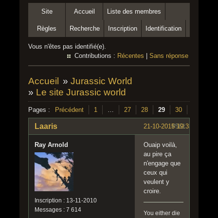
Site
Accueil
Liste des membres
Règles
Recherche
Inscription
Identification
Vous n'êtes pas identifié(e).
Contributions :
Récentes
|
Sans réponse
Accueil
»
Jurassic World
»
Le site Jurassic world
Pages :
Précédent
1
…
27
28
29
30
31
32
Laaris
21-10-2015 19:33:08
#561
Ray Arnold
Ouaip voilà,
au pire ça
n'engage que
ceux qui
veulent y
croire.
Inscription : 13-11-2010
Messages : 7 614
You either die