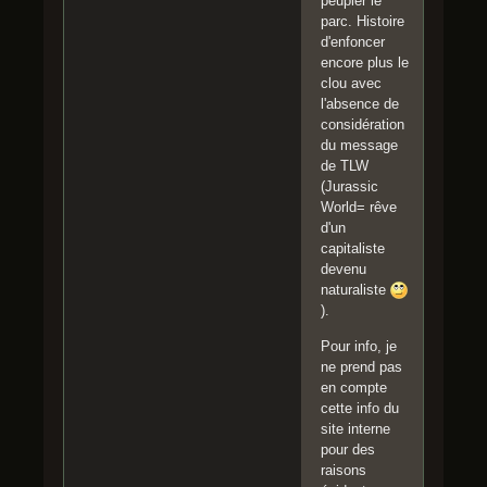
peupler le
parc. Histoire
d'enfoncer
encore plus le
clou avec
l'absence de
considération
du message
de TLW
(Jurassic
World= rêve
d'un
capitaliste
devenu
naturaliste
).
Pour info, je
ne prend pas
en compte
cette info du
site interne
pour des
raisons