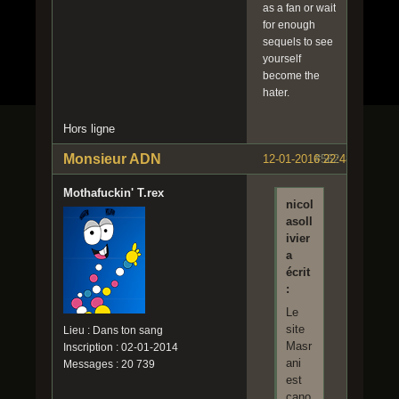
as a fan or wait
for enough
sequels to see
yourself
become the
hater.
Hors ligne
Monsieur ADN
12-01-2016 22:48:21
#562
Mothafuckin' T.rex
nicol
asoll
ivier
a
écrit
:
Le
site
Lieu : Dans ton sang
Masr
Inscription : 02-01-2014
ani
Messages : 20 739
est
cano