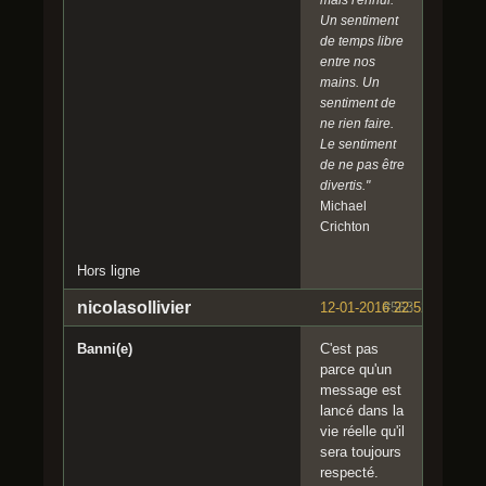
Un sentiment
de temps libre
entre nos
mains. Un
sentiment de
ne rien faire.
Le sentiment
de ne pas être
divertis."
Michael
Crichton
Hors ligne
nicolasollivier
12-01-2016 22:52:02
#563
Banni(e)
C'est pas
parce qu'un
message est
lancé dans la
vie réelle qu'il
sera toujours
respecté.