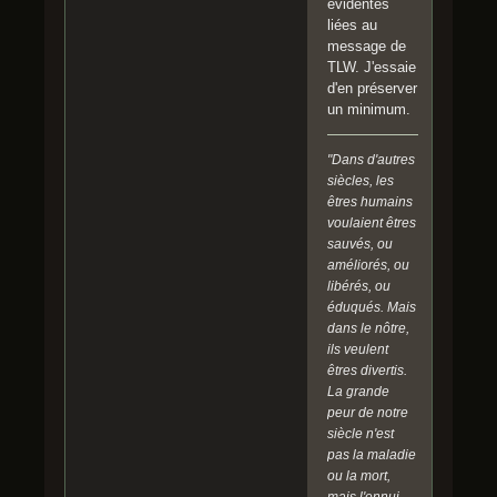
évidentes
liées au
message de
TLW. J'essaie
d'en préserver
un minimum.
"Dans d'autres
siècles, les
êtres humains
voulaient êtres
sauvés, ou
améliorés, ou
libérés, ou
éduqués. Mais
dans le nôtre,
ils veulent
êtres divertis.
La grande
peur de notre
siècle n'est
pas la maladie
ou la mort,
mais l'ennui.