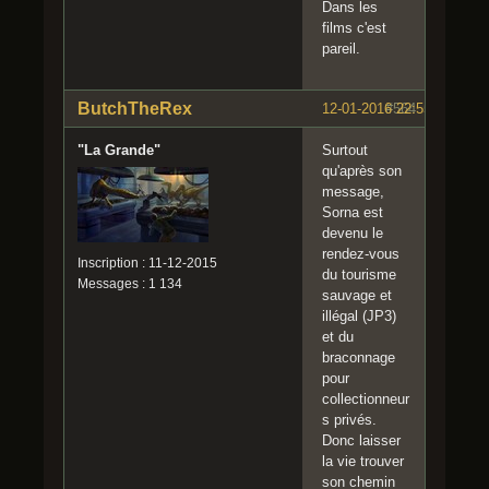
Dans les
films c'est
pareil.
ButchTheRex
12-01-2016 22:55:25
#564
"La Grande"
Surtout
qu'après son
message,
Sorna est
devenu le
rendez-vous
Inscription : 11-12-2015
du tourisme
Messages : 1 134
sauvage et
illégal (JP3)
et du
braconnage
pour
collectionneur
s privés.
Donc laisser
la vie trouver
son chemin