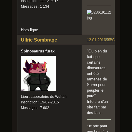
Inscription : 11-12-2015
Messages : 1 134
Hors ligne
Ulfric Sombrage
12-01-2016 23:08:57
#567
Spinosaurus furax
"Ou bien du
fait que
certains
dinosaures
ont été
ramenés de
Sorna pour
peupler le
parc"
Lieu : Laboratoire de Wuhan
Info tiré d'un
Inscription : 19-07-2015
site fait par
Messages : 7 602
des fans.
"Je prie pour
que la colère