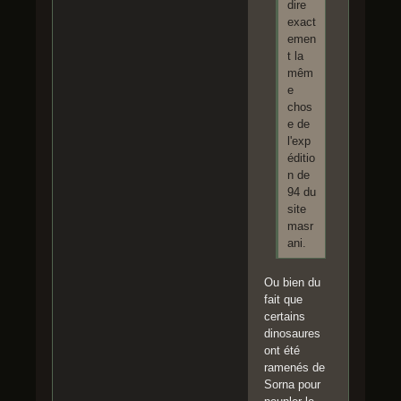
dire
exact
emen
t la
mêm
e
chos
e de
l'exp
éditio
n de
94 du
site
masr
ani.
Ou bien du
fait que
certains
dinosaures
ont été
ramenés de
Sorna pour