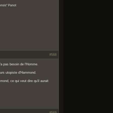
ensis" Panot
#568
n'a pas besoin de l'Homme.
cours utopiste d'Hammond.
mmond, ce qui veut dire qu'il aurait
#569