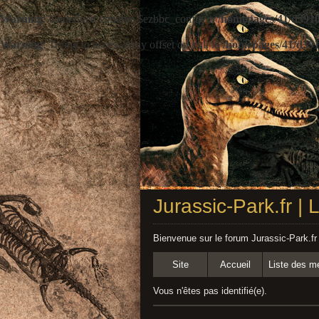
Warning
: Undefined variable $ezbbc_config in
/homepages/41/d3910
Warning
: Trying to access array offset on null in
/homepages/41/d391
Jurassic-Park.fr |
Bienvenue sur le forum Jurassic-Park.fr
Site
Accueil
Liste des 
Vous n'êtes pas identifié(e).