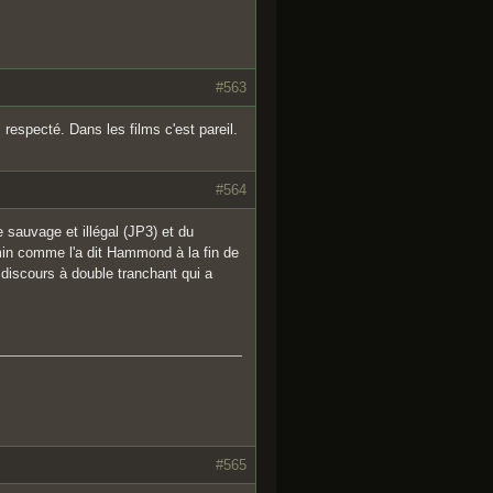
#563
 respecté. Dans les films c'est pareil.
#564
sauvage et illégal (JP3) et du
min comme l'a dit Hammond à la fin de
iscours à double tranchant qui a
#565