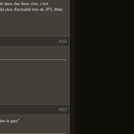
é dans des lieux clos, c'est
 plus d'actualité lors de JP3. Mais
#566
#567
ler le parc"