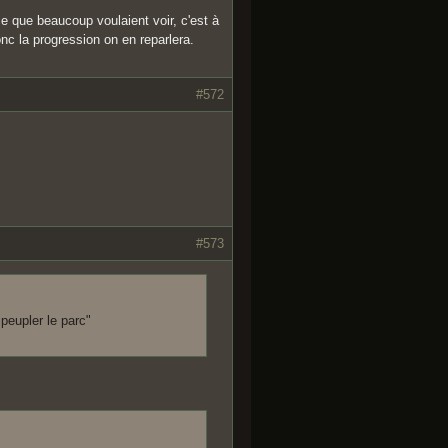
 que beaucoup voulaient voir, c'est à
onc la progression on en reparlera.
#572
#573
peupler le parc"