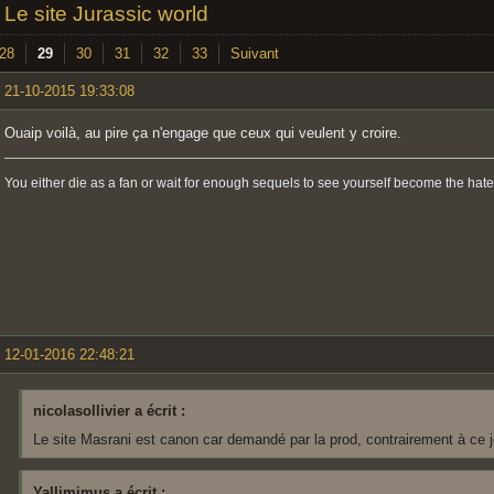
»
Le site Jurassic world
28
29
30
31
32
33
Suivant
21-10-2015 19:33:08
Ouaip voilà, au pire ça n'engage que ceux qui veulent y croire.
You either die as a fan or wait for enough sequels to see yourself become the hate
12-01-2016 22:48:21
nicolasollivier a écrit :
Le site Masrani est canon car demandé par la prod, contrairement à ce j
Yallimimus a écrit :