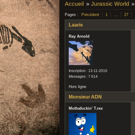
Accueil
»
Jurassic World
Pages :
Précédent
1
…
27
Laaris
Ray Arnold
Inscription : 13-11-2010
Messages : 7 614
Hors ligne
Monsieur ADN
Mothafuckin' T.rex