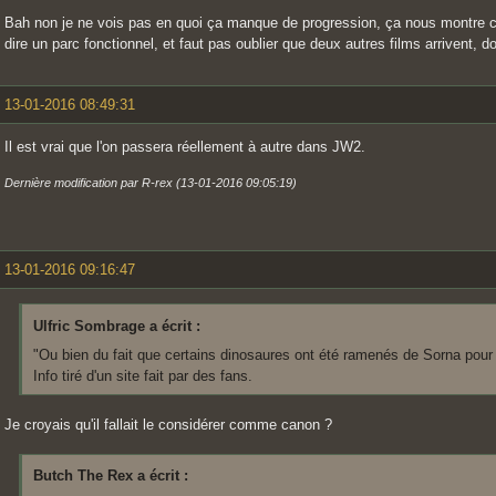
Bah non je ne vois pas en quoi ça manque de progression, ça nous montre ce
dire un parc fonctionnel, et faut pas oublier que deux autres films arrivent, d
13-01-2016 08:49:31
Il est vrai que l'on passera réellement à autre dans JW2.
Dernière modification par R-rex (13-01-2016 09:05:19)
13-01-2016 09:16:47
Ulfric Sombrage a écrit :
"Ou bien du fait que certains dinosaures ont été ramenés de Sorna pour 
Info tiré d'un site fait par des fans.
Je croyais qu'il fallait le considérer comme canon ?
Butch The Rex a écrit :