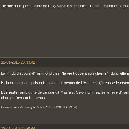
"Je prie pour que la colère de Rexy s'abatte sur François Ruffin" - Mathilde "sorna
12-01-2016 23:43:41
La fin du discours d'Hammond c'est "la vie trouvera son chemin", donc elle 
Et là on nous dit qu'ils ont finalement besoin de L'Homme. Ça casse le dis
Et il reste l’ambiguïté de ce que dit Masrani. Selon lui il réalise le rêve d'Ha
changé d'avis entre temps
Dernière modification par R-rex (19-05-2017 12:59:50)
12-01-2016 23:50:44