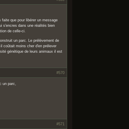
 faite que pour libérer un message
i s'encres dans une réalités bien
ion de celle-ci.
econstruit un parc. Le prélèvement de
 il coûtait moins cher d'en prélever
sité génétique de leurs animaux il est
#570
c un parc,
#571