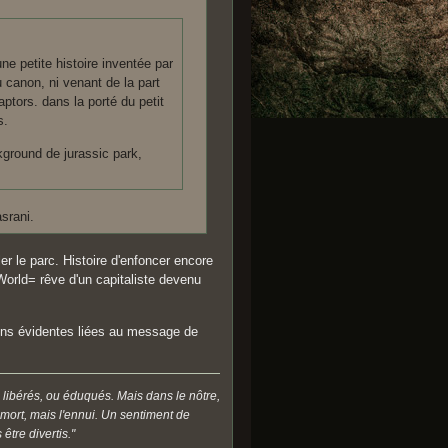
ne petite histoire inventée par
u canon, ni venant de la part
aptors. dans la porté du petit
s.
kground de jurassic park,
srani.
r le parc. Histoire d'enfoncer encore
orld= rêve d'un capitaliste devenu
sons évidentes liées au message de
 libérés, ou éduqués. Mais dans le nôtre,
a mort, mais l'ennui. Un sentiment de
être divertis."