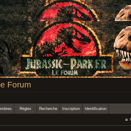
60533/htdocs/jp/forum/plugins/ezbbc/ezbbc_head.php
on line
410
060533/htdocs/jp/forum/plugins/ezbbc/ezbbc_head.php
on line
410
 Le Forum
membres
Règles
Recherche
Inscription
Identification