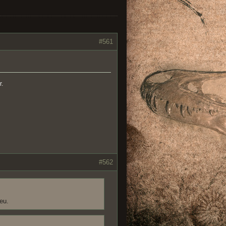
#561
r.
#562
eu.