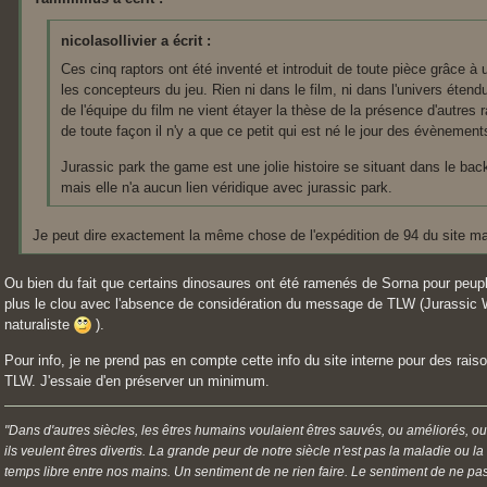
nicolasollivier a écrit :
Ces cinq raptors ont été inventé et introduit de toute pièce grâce à u
les concepteurs du jeu. Rien ni dans le film, ni dans l'univers étend
de l'équipe du film ne vient étayer la thèse de la présence d'autres r
de toute façon il n'y a que ce petit qui est né le jour des évènement
Jurassic park the game est une jolie histoire se situant dans le bac
mais elle n'a aucun lien véridique avec jurassic park.
Je peut dire exactement la même chose de l'expédition de 94 du site ma
Ou bien du fait que certains dinosaures ont été ramenés de Sorna pour peuple
plus le clou avec l'absence de considération du message de TLW (Jurassic W
naturaliste
).
Pour info, je ne prend pas en compte cette info du site interne pour des rai
TLW. J'essaie d'en préserver un minimum.
"Dans d'autres siècles, les êtres humains voulaient êtres sauvés, ou améliorés, ou
ils veulent êtres divertis. La grande peur de notre siècle n'est pas la maladie ou l
temps libre entre nos mains. Un sentiment de ne rien faire. Le sentiment de ne pas 