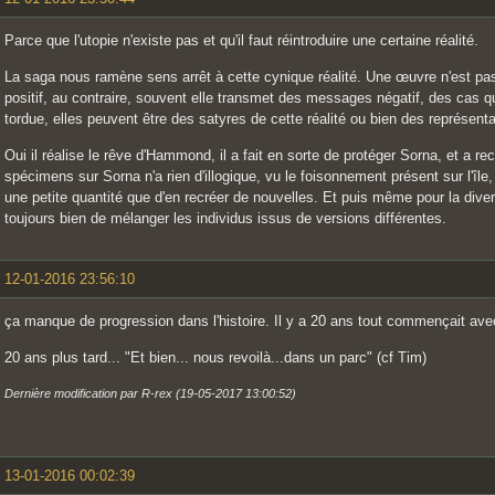
Parce que l'utopie n'existe pas et qu'il faut réintroduire une certaine réalité.
La saga nous ramène sens arrêt à cette cynique réalité. Une œuvre n'est pas
positif, au contraire, souvent elle transmet des messages négatif, des cas qu
tordue, elles peuvent être des satyres de cette réalité ou bien des représentat
Oui il réalise le rêve d'Hammond, il a fait en sorte de protéger Sorna, et a r
spécimens sur Sorna n'a rien d'illogique, vu le foisonnement présent sur l'île,
une petite quantité que d'en recréer de nouvelles. Et puis même pour la diver
toujours bien de mélanger les individus issus de versions différentes.
12-01-2016 23:56:10
ça manque de progression dans l'histoire. Il y a 20 ans tout commençait ave
20 ans plus tard... "Et bien... nous revoilà...dans un parc" (cf Tim)
Dernière modification par R-rex (19-05-2017 13:00:52)
13-01-2016 00:02:39