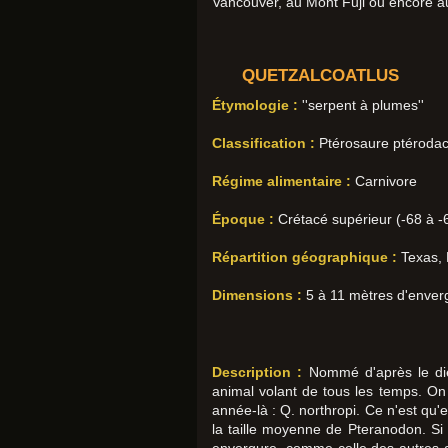
Vancouver, au Mont Fuji ou encore au
QUETZALCOATLUS
Étymologie :
''serpent à plumes''
Classification :
Ptérosaure ptérodact
Régime alimentaire :
Carnivore
Époque :
Crétacé supérieur (-68 à -6
Répartition géographique :
Texas, 
Dimensions :
5 à 11 mètres d'enverg
Description :
Nommé d'après le die
animal volant de tous les temps. On
année-là : Q. northropi. Ce n'est qu
la taille moyenne de Pteranodon. Si