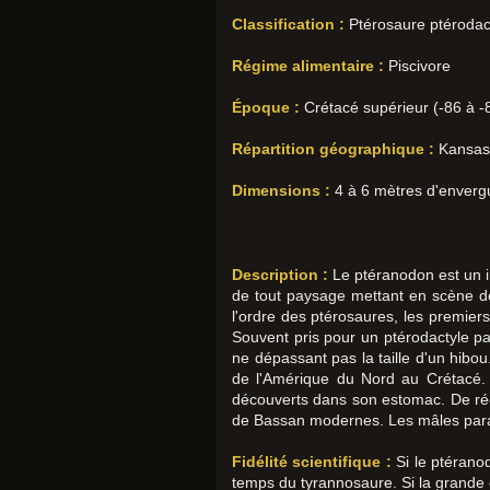
Classification :
Ptérosaure ptérodac
Régime alimentaire :
Piscivore
Époque :
Crétacé supérieur (-86 à -84
Répartition géographique :
Kansas,
Dimensions :
4 à 6 mètres d'enverg
Description :
Le ptéranodon est un in
de tout paysage mettant en scène des
l'ordre des ptérosaures, les premier
Souvent pris pour un ptérodactyle pa
ne dépassant pas la taille d'un hibou
de l'Amérique du Nord au Crétacé. 
découverts dans son estomac. De réc
de Bassan modernes. Les mâles parad
Fidélité scientifique :
Si le ptérano
temps du tyrannosaure. Si la grande 