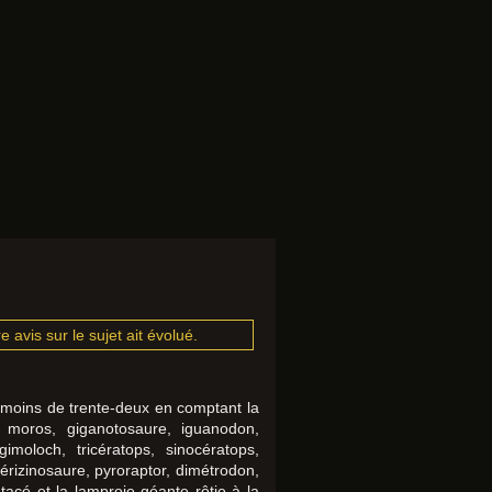
 avis sur le sujet ait évolué.
s moins de trente-deux en comptant la
, moros, giganotosaure, iguanodon,
moloch, tricératops, sinocératops,
hérizinosaure, pyroraptor, dimétrodon,
acé et la lamproie géante rôtie à la