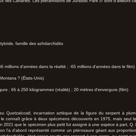
x îles Canaries. Les ptéranodons de Jurassic Park /// sont d'ailleurs 
yloïde, famille des azhdarchidés
6 millions d'années dans la réalité ; -65 millions d'années dans le film)
Montana ? (États-Unis)
ure ; 65 à 250 kilogrammes (réalité) ; 20 mètres d'envergure (film)
u Quetzalcoatl, incarnation aztèque de la figure du serpent à plume
 le connaît grâce à deux spécimens découverts en 1975, mais seul le 
'en 2021 que le spécimen plus petit fut assigné à une espèce à part, Q.
 on l'a d'abord représenté comme un ptérosaure géant aux proportion