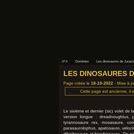
JP.fr
Dominion
Les dinosaures de Jurass
LES DINOSAURES 
Page créée le
18-10-2022
- Mise à j
Cette page est ancienne, il e
Le sixième et dernier (sic) volet de
version longue : dreadnoughtus, p
tyrannosaure rex, mosasaure, comp
parasaurolophus, apatosaure, vélocira
dilophosaure et brachiosaure. On pe