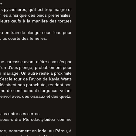
e.
 pycnofibres, qu'il est trop maigre et
illes ainsi que des pieds préhensiles.
t leurs œufs à la manière des tortues
vu en train de plonger sous l'eau pour
plus courte des femelles.
ne carcasse avant d'être chassés par
 l'un d'eux plonge, probablement pour
n mariage. Un autre reste à proximité
est le tour de l'avion de Kayla Watts
 déchirent son parachute, rendant son
zone de confinement d'urgence, volant
r envol avec des oiseaux et des quetz.
ins entre ses serres.
u sous-ordre Pterodactyloidea comme
onde, notamment en Inde, au Pérou, à