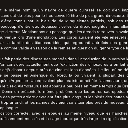
 le même nom qu'un navire de guerre cuirassé se doit d'en impos
ndidat de plus pour le très convoité titre de plus grand dinosaure. S'
age d'être connu par le biais de deux squelettes partiels, soit des
 beaucoup d'entre eux dépassent celles du dreadnoughtus, mais elles
 d'erreur. Mentionnons au passage que les dreads retrouvés n'avaient 
urvenue lors d'une inondation. Les corps auraient été vite ensevelis, 
, car la famille des titanosauridés, qui regroupait autrefois des ge
e comme valide en raison de la remise en question du genre type de la f
fait partie des dinosaures montrés dans l'introduction de la version lo
l'on considère actuellement que l'extinction des dinosaures a en fait e
déjà disparu depuis près de cinq millions d'années. Le lieu où se déro
elle se passe en Amérique du Nord, là où vivaient la plupart des 
qu'en Argentine. Un équivalent plus réaliste aurait été l'alamosaure, 
yé le t. rex. Alamosaurus est apparu à peu près en même temps que Dr
Dominion présente le même problème que les autres sauropodes de 
des pattes arrière devraient être plus longs, et les pieds des pattes 
t trop arrondi, et les narines devraient se situer plus près du museau. L
rop longue.
sition correcte, avec les épaules au même niveau que les hanches, 
 suffisamment musclés et la cage thoracique très large. La significat