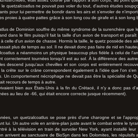
zhdarchidés, était assez courte par rapport à son corps, au point q
que le quetzalcoatlus ne pouvait pas voler du tout, d'autres études soup
nts pour lui permettre de bondir dans les airs et s'envoler de n'importe
es proies à quatre pattes grâce à son long cou de girafe et à son long
atlus de Dominion souffre du même syndrome de la surenchère que l
grand dans le film puisqu'il fait la taille d'un avion de transport et p
 celle d'un avion de chasse. Hormis la taille, le quetz possède des ai
passait plus de temps au sol. Il ne devait donc pas faire de nid en haut
coatlus a néanmoins un physique beaucoup plus fidèle à celui de l'anim
t correctement tournées lorsqu'il est au sol. À la différence des autr
es descend jusqu'aux chevilles et son corps est entièrement recouv
la crête sur le crâne correspondent également à l'idée que l'on s'en f
s. Un comportement nécrophage ne devait pas être la spécialité de Qu
avait recours de temps à autre.
 vivaient bien aux États-Unis à la fin du Crétacé, il n'y a donc pas 
nées au lieu de -66, qui était encore correcte jusque récemment).
années, un quetzalcoatlus se pose près d'une charogne et se l'appr
nt lui. Un autre vole en arrière-plan juste avant le combat entre le tyr
ré à la télévision en train de survoler New York, ayant installé l
n arrivent au sanctuaire de BioSyn dans les Dolomites, les répulsifs 