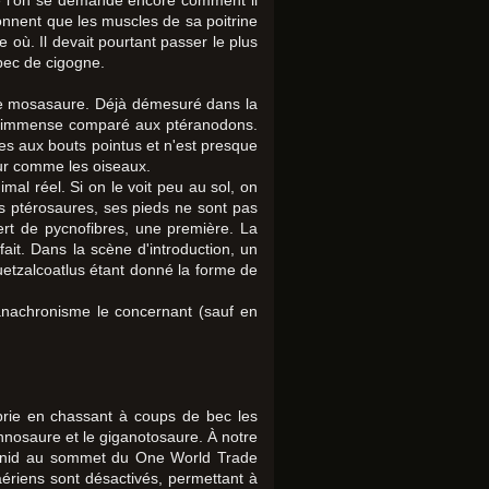
ue l'on se demande encore comment il
çonnent que les muscles de sa poitrine
 où. Il devait pourtant passer le plus
 bec de cigogne.
e mosasaure. Déjà démesuré dans la
araît immense comparé aux ptéranodons.
les aux bouts pointus et n'est presque
eur comme les oiseaux.
al réel. Si on le voit peu au sol, on
es ptérosaures, ses pieds ne sont pas
ert de pycnofibres, une première. La
ait. Dans la scène d'introduction, un
etzalcoatlus étant donné la forme de
d'anachronisme le concernant (sauf en
oprie en chassant à coups de bec les
annosaure et le giganotosaure. À notre
eur nid au sommet du One World Trade
aériens sont désactivés, permettant à