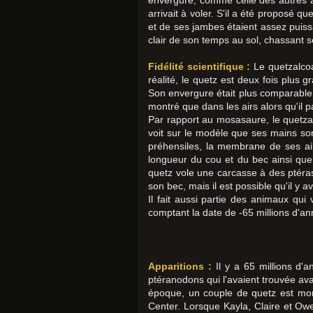
envergure, comme celle des autres a
arrivait à voler. S'il a été proposé 
et de ses jambes étaient assez puissa
clair de son temps au sol, chassant s
Fidélité scientifique :
Le quetzalco
réalité, le quetz est deux fois plus 
Son envergure était plus comparable à
montré que dans les airs alors qu'il 
Par rapport au mosasaure, le quetzal
voit sur le modèle que ses mains son
préhensiles, la membrane de ses ail
longueur du cou et du bec ainsi que 
quetz vole une carcasse à des ptéra
son bec, mais il est possible qu'il y 
Il fait aussi partie des animaux qui
comptant la date de -65 millions d'an
Apparitions :
Il y a 65 millions d'
ptéranodons qui l'avaient trouvée ava
époque, un couple de quetz est mont
Center. Lorsque Kayla, Claire et Owe