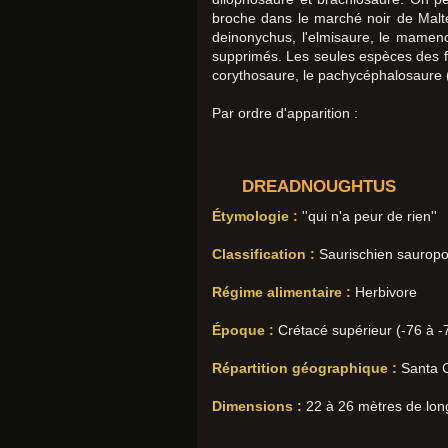
broche dans le marché noir de Malte
deinonychus, l'elmisaure, le mamenc
supprimés. Les seules espèces des fi
corythosaure, le pachycéphalosaure (
Par ordre d'apparition :
DREADNOUGHTUS
Étymologie :
''qui n'a peur de rien''
Classification :
Saurischien saurop
Régime alimentaire :
Herbivore
Époque :
Crétacé supérieur (-76 à -70
Répartition géographique :
Santa Cr
Dimensions :
22 à 26 mètres de long