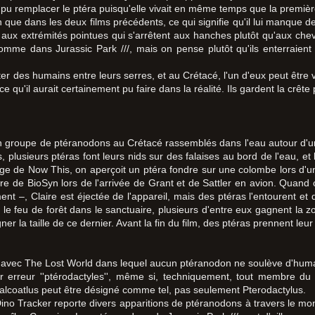
t pu remplacer le ptéra puisqu'elle vivait en même temps que la premièr
ue dans les deux films précédents, ce qui signifie qu'il lui manque des
s aux extrémités pointues qui s'arrêtent aux hanches plutôt qu'aux chev
 comme dans Jurassic Park ///, mais on pense plutôt qu'ils enterraien
r des humains entre leurs serres, et au Crétacé, l'un d'eux peut être 
qu'il aurait certainement pu faire dans la réalité. Ils gardent la crête 
un groupe de ptéranodons au Crétacé rassemblés dans l'eau autour d'u
 plusieurs ptéras font leurs nids sur des falaises au bord de l'eau, et
age de Now This, on aperçoit un ptéra fondre sur une colombe lors d'u
e de BioSyn lors de l'arrivée de Grant et de Sattler en avion. Quand c'
t –, Claire est éjectée de l'appareil, mais des ptéras l'entourent et
 le feu de forêt dans le sanctuaire, plusieurs d'entre eux gagnent la 
r la taille de ce dernier. Avant la fin du film, des ptéras prennent leu
rie avec The Lost World dans lequel aucun ptéranodon ne soulève d'huma
par erreur ''ptérodactyles'', même si, techniquement, tout membre d
lcoatlus peut être désigné comme tel, pas seulement Pterodactylus.
Dino Tracker reporte divers apparitions de ptéranodons à travers le m