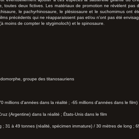
, toutes deux fictives. Les matériaux de promotion ne révèlent pas d
hisaure, le pachyrhinosaure, le plésiosaure et le suchomimus ont été
lms précédents qui ne réapparaissent pas et/ou n'ont pas été envisagés
à moins de compter le stygimoloch) et le spinosaure.
odomorphe, groupe des titanosauriens
 millions d'années dans la réalité ; -65 millions d'années dans le film)
uz (Argentine) dans la réalité ; États-Unis dans le film
 ; 31 à 49 tonnes (réalité, spécimen immature) / 30 mètres de long ; 65