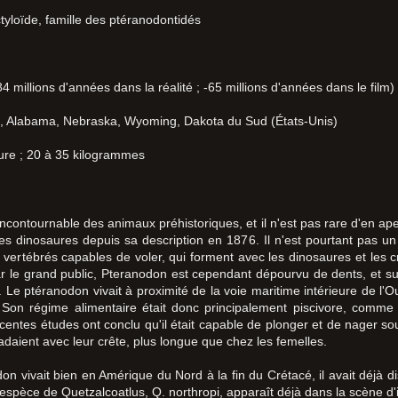
tyloïde, famille des ptéranodontidés
 millions d'années dans la réalité ; -65 millions d'années dans le film)
 Alabama, Nebraska, Wyoming, Dakota du Sud (États-Unis)
ure ; 20 à 35 kilogrammes
contournable des animaux préhistoriques, et il n'est pas rare d'en ape
 dinosaures depuis sa description en 1876. Il n'est pourtant pas un d
s vertébrés capables de voler, qui forment avec les dinosaures et les c
r le grand public, Pteranodon est cependant dépourvu de dents, et sur
. Le ptéranodon vivait à proximité de la voie maritime intérieure de l'O
Son régime alimentaire était donc principalement piscivore, comme l
entes études ont conclu qu'il était capable de plonger et de nager so
aient avec leur crête, plus longue que chez les femelles.
don vivait bien en Amérique du Nord à la fin du Crétacé, il avait déjà 
espèce de Quetzalcoatlus, Q. northropi, apparaît déjà dans la scène d