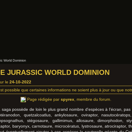
ic World Dominion
DE JURASSIC WORLD DOMINION
our le
24-10-2022
st possible que certaines informations ne soient plus à jour ou que notre
Page rédigée par
spyrex
, membre du forum.
 la saga possède de loin le plus grand nombre d'espèces à l'écran, pa
téranodon, quetzalcoatlus, ankylosaure, oviraptor, nasutocératops
sognathus, stégosaure, gallimimus, allosaure, dimorphodon, stygi
ptor, baryonyx, carnotaure, microcératus, lystrosaure, atrociraptor, t
ut éventuellement ajouter à ces espèces la sauterelle géante du Crét