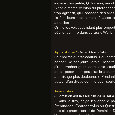
espèce plus petite, Q. lawsoni, aurai
C'est la même version du ptéranodon q
trop agressif, qu'il possède des aile
Ils font leurs nids sur des falaises
actuelles.
On ne les voit cependant plus emporte
pêcher comme dans Jurassic World, ce 
Apparitions :
On voit tout d'abord 
un énorme quetzalcoatlus. Peu après,
pêcher. De nos jours, lors du report
d'un dreadnoughtus dans le sanctuair
de se poser – un peu plus brusquemen
atterrisage plus douloureux. Pendant
autour d'un dread comme pour souligne
Anecdotes :
- Dominion est le seul film de la sé
- Dans le film, Kayla les appelle 
Pteranodon, Cearadactylus ou Quetza
- Le site promotionnel de Dominion 