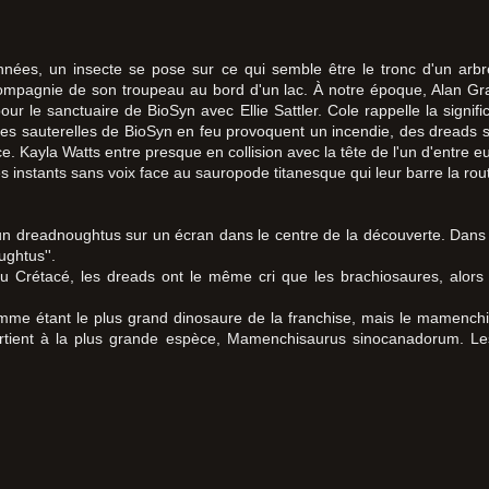
nnées, un insecte se pose sur ce qui semble être le tronc d'un arbre..
mpagnie de son troupeau au bord d'un lac. À notre époque, Alan Gra
pour le sanctuaire de BioSyn avec Ellie Sattler. Cole rappelle la sign
 les sauterelles de BioSyn en feu provoquent un incendie, des dreads s
. Kayla Watts entre presque en collision avec la tête de l'un d'entre eu
lques instants sans voix face au sauropode titanesque qui leur barre la r
 un dreadnoughtus sur un écran dans le centre de la découverte. Da
ughtus''.
u Crétacé, les dreads ont le même cri que les brachiosaures, alors 
mme étant le plus grand dinosaure de la franchise, mais le mamench
ppartient à la plus grande espèce, Mamenchisaurus sinocanadorum. L