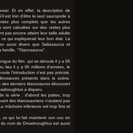
er. Et en effet, la description de
il est loin d'être le seul sauropode à
 restes plus complets que les autres
 sont calculées sur des restes plus
pas encore atteint leur taille adulte
ce qui expliquerait leur bon état. La
nres aussi divers que Saltasaurus et
amille, ''Titanosaurus''.
ngue du film, qui se déroule il y a 65
u lieu il y a 66 millions d'années, le
ule l'introduction n'est pas précisé,
dinosaures présents dans la scène.
un des derniers titanosaures découvert
eadnoughtus a disparu.
la série : d'abord les pattes, trop
avant des titanosauriens n'avaient pas
a mâchoire inférieure est trop fine et
ce qui lui fait maintenir son cou en
ion du nom de Dreadnoughtus est aussi