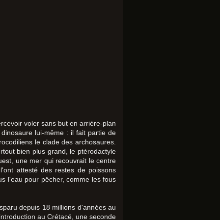
rcevoir voler sans but en arrière-plan
inosaure lui-même : il fait partie de
rocodiliens le clade des archosaures.
tout bien plus grand, le ptérodactyle
uest, une mer qui recouvrait le centre
'ont attesté des restes de poissons
us l'eau pour pêcher, comme les fous
disparu depuis 18 millions d'années au
'introduction au Crétacé, une seconde