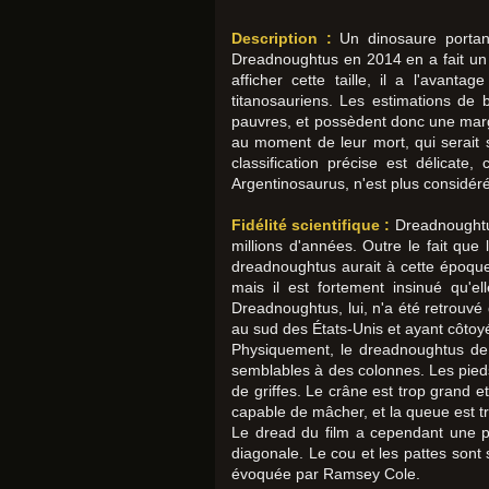
Description :
Un dinosaure portant
Dreadnoughtus en 2014 en a fait un ca
afficher cette taille, il a l'avant
titanosauriens. Les estimations de
pauvres, et possèdent donc une marge
au moment de leur mort, qui serait s
classification précise est délicate
Argentinosaurus, n'est plus considéré
Fidélité scientifique :
Dreadnoughtus 
millions d'années. Outre le fait que 
dreadnoughtus aurait à cette époque 
mais il est fortement insinué qu'
Dreadnoughtus, lui, n'a été retrouvé 
au sud des États-Unis et ayant côto
Physiquement, le dreadnoughtus de 
semblables à des colonnes. Les pieds 
de griffes. Le crâne est trop grand e
capable de mâcher, et la queue est t
Le dread du film a cependant une po
diagonale. Le cou et les pattes sont
évoquée par Ramsey Cole.