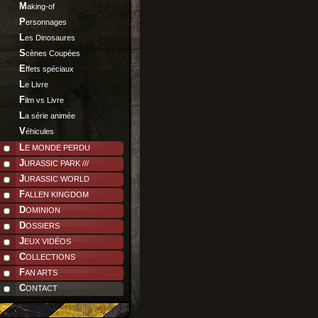
Making-of
Personnages
Les Dinosaures
Scènes Coupées
Effets spéciaux
Le Livre
Film vs Livre
La série animée
Véhicules
LE MONDE PERDU
JURASSIC PARK ///
JURASSIC WORLD
FALLEN KINGDOM
DOMINION
DOSSIERS
JEUX VIDÉOS
COLLECTIONS
FAN ARTS
CONTACT