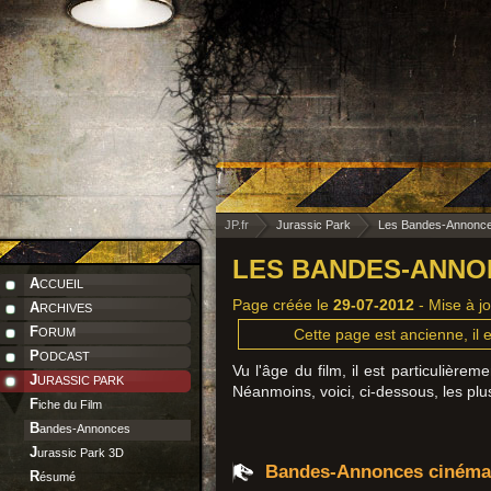
JP.fr
Jurassic Park
Les Bandes-Annonces
LES BANDES-ANNON
ACCUEIL
Page créée le
29-07-2012
- Mise à j
ARCHIVES
FORUM
Cette page est ancienne, il e
PODCAST
Vu l'âge du film, il est particulièr
JURASSIC PARK
Néanmoins, voici, ci-dessous, les plu
Fiche du Film
Bandes-Annonces
Jurassic Park 3D
Bandes-Annonces cinéma
Résumé