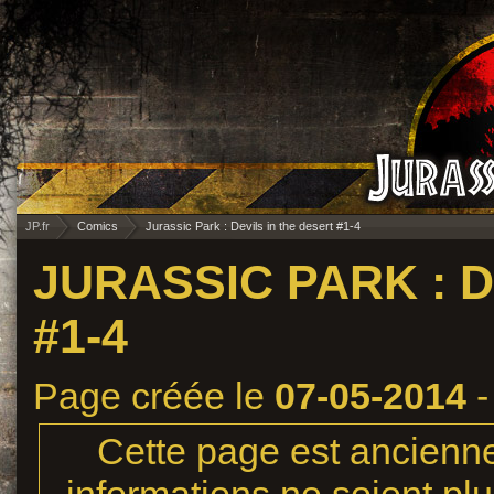
JP.fr
Comics
Jurassic Park : Devils in the desert #1-4
JURASSIC PARK : D
#1-4
Page créée le
07-05-2014
-
Cette page est ancienne,